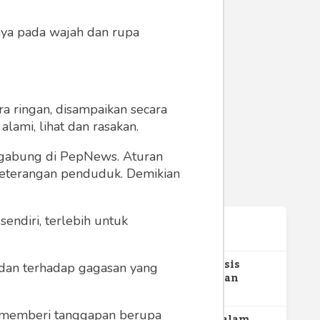
anya pada wajah dan rupa
a ringan, disampaikan secara
lami, lihat dan rasakan.
Duit,
ergabung di PepNews. Aturan
a!
 keterangan penduduk. Demikian
endiri, terlebih untuk
Terpopuler
1
Gerakan Sehat Berbasis
a dan terhadap gagasan yang
Pesantren: Pengabdian
Masyarakat Prodi Spesialis
355
Keperawatan Medikal Bedah
 memberi tanggapan berupa
UNIMUS di Pondok Pesantren