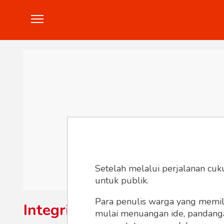
Politik
Konstitusi
Hankam
In
Setelah melalui perjalanan cuk
untuk publik.
Para penulis warga yang memili
Integritas
mulai menuangan ide, pandangan,