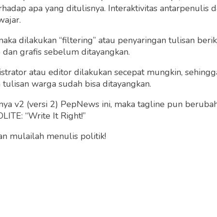
dap apa yang ditulisnya. Interaktivitas antarpenulis
wajar.
 maka dilakukan “filtering” atau penyaringan tulisan ber
o dan grafis sebelum ditayangkan.
strator atau editor dilakukan secepat mungkin, sehin
tulisan warga sudah bisa ditayangkan.
a v2 (versi 2) PepNews ini, maka tagline pun berubah
ITE: “Write It Right!”
 mulailah menulis politik!