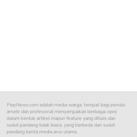
PepNews.com adalah media warga, tempat bagi penulis
amatir dan profesional menyampaikan berbagai opini
dalam bentuk artikel mapun feature yang ditulis dari
sudut pandang tidak biasa, yang berbeda dari sudut
pandang berita media arus utama.