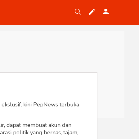
Tekno
Gaya
Wisata
Wanita
 ekslusif, kini PepNews terbuka
 Air, dapat membuat akun dan
asi politik yang bernas, tajam,