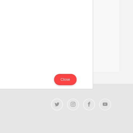
Close