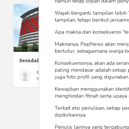
namun tetap sopan dalam peny
Wajah berganti, tampilan lebih 
tampilan, tetapi berikut jeroann
Apa makna dan konsekuensi “te
Maknanya, PepNews akan menjadi
bertutur, sebagaimana warga ber
Komitm
Sesudah 75 Orang Itu Pergi
Konsekuensinya, akan ada seran
paling mendasar adalah setiap 
Chris Wibisana
juga foto profil yang digunakan.
Rabu 12 May, 2021
Kewajiban menggunakan identitas
menghindari fitnah serta upaya
Terkait etis penulisan, setiap
dipikirkannya.
Penulis lainnya yang tergabu