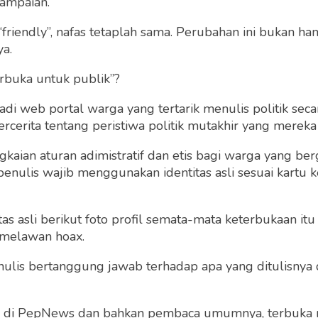
ampaian.
“friendly”, nafas tetaplah sama. Perubahan ini bukan h
ya.
rbuka untuk publik”?
 web portal warga yang tertarik menulis politik secar
cerita tentang peristiwa politik mutakhir yang mereka a
en dan Integritas
Kalo Solusi Cuma Soal 
gkaian aturan adimistratif dan etis bagi warga yang b
Tukang Bakso pun Bis
penulis wajib menggunakan identitas asli sesuai kartu
Yus Husni Thamrin
Ryo Kusumo
Sabtu 10 Aug, 2019
Rabu 23 Jan, 2019
 asli berikut foto profil semata-mata keterbukaan itu s
 melawan hoax.
 penulis bertanggung jawab terhadap apa yang ditulisny
ng di PepNews dan bahkan pembaca umumnya, terbuka