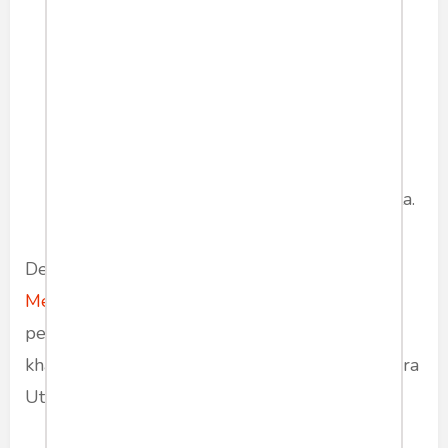
Asuransi: Tanyakan apakah bus dan
penumpang dicover asuransi selama
perjalanan.
Sopir Berpengalaman: Pastikan sopir
memiliki surat izin mengemudi yang valid,
berpengalaman, dan memahami rute wisata.
Dengan memilih layanan
sewa bus pariwisata
Medan
yang tepat, Anda dapat menikmati
perjalanan yang nyaman, aman, dan tanpa
khawatir, menjadikan setiap momen di Sumatera
Utara tak terlupakan.