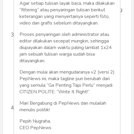
Agar setiap tulisan layak baca, maka dilakukan
beberapa armada big bus), dan bagasi yang
“filtering” atau penyaringan tulisan berikut
keterangan yang menyertainya seperti foto,
luas.
video dan grafis sebelum ditayangkan.
Proses penyaringan oleh administrator atau
Keamanan Terjamin: Armada bus yang
editor dilakukan secepat mungkin, sehingga
terawat rutin dan dikemudikan oleh sopir
diupayakan dalam waktu paling lambat 1x24
profesional yang berpengalaman
jam sebuah tulisan warga sudah bisa
ditayangkan.
memastikan perjalanan Anda aman dan
Dengan mulai akan mengudaranya v2 (versi 2)
selamat sampai tujuan. Sopir juga biasanya
PepNews ini, maka tagline pun berubah dari
fasih dengan rute-rute wisata di Sumatera
yang semula “Ga Penting Tapi Perlu” menjadi
CITIZEN POLITE: “Write It Right!”
Utara.
Mari Bergabung di PepNews dan mulailah
Efisiensi Biaya: Dibandingkan menyewa
menulis politik!
banyak mobil pribadi, menyewa satu bus
Pepih Nugraha,
pariwisata seringkali lebih efisien secara
CEO PepNews