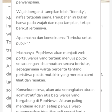
penyampaian.
sewa-bus-pariwisata-medan
Wajah berganti, tampilan lebih “friendly”,
nafas tetaplah sama. Perubahan ini bukan
Medan, sebagai salah satu kota terbesar di
hanya pada wajah dan rupa tampilan, tetapi
Indonesia dan gerbang utama menuju destinasi
berikut jeroannya.
wisata populer Sumatera Utara seperti Danau
Apa makna dan konsekuensi “terbuka untuk
Toba dan Brastagi, memiliki kebutuhan
publik”?
transportasi yang tinggi, terutama untuk
Maknanya, PepNews akan menjadi web
perjalanan rombongan dan pariwisata. Bagi
portal warga yang tertarik menulis politik
secara ringan, disampaikan secara bertutur,
Anda yang mencari kemudahan, kenyamanan,
sebagaimana warga bercerita tentang
dan keamanan dalam perjalanan bersama grup,
peristiwa politik mutakhir yang mereka alami,
lihat dan rasakan.
layanan sewa bus pariwisata Medan adalah
Konsekuensinya, akan ada serangkaian aturan
solusi terbaik. Dengan beragam pilihan armada
adimistratif dan etis bagi warga yang
dan layanan profesional, perjalanan Anda
bergabung di PepNews. Aturan paling
dijamin akan lebih lancar dan menyenangkan.
mendasar adalah setiap penulis wajib
menggunakan identitas asli sesuai kartu