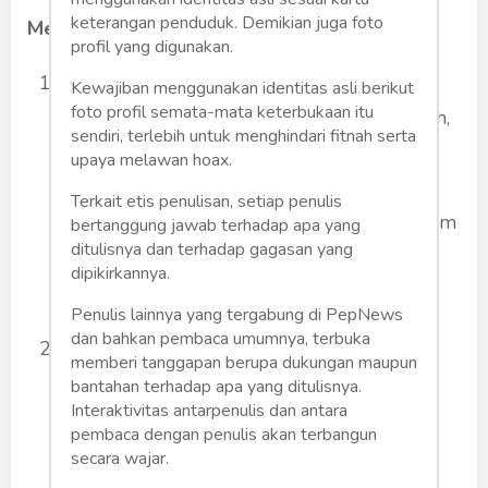
keterangan penduduk. Demikian juga foto
Mengapa Memilih
Sewa Bus Medan
?
profil yang digunakan.
Kapasitas Besar: Ideal untuk rombongan
Kewajiban menggunakan identitas asli berikut
foto profil semata-mata keterbukaan itu
keluarga besar, grup wisata, kantor, sekolah,
sendiri, terlebih untuk menghindari fitnah serta
atau acara khusus seperti outing dan
upaya melawan hoax.
gathering. Bus pariwisata menawarkan
Terkait etis penulisan, setiap penulis
kapasitas yang bervariasi, mulai dari medium
bertanggung jawab terhadap apa yang
ditulisnya dan terhadap gagasan yang
bus (25-35 seat) hingga big bus (40-60
dipikirkannya.
seat).
Penulis lainnya yang tergabung di PepNews
dan bahkan pembaca umumnya, terbuka
Kenyamanan Maksimal: Bus pariwisata
memberi tanggapan berupa dukungan maupun
modern dilengkapi dengan fasilitas
bantahan terhadap apa yang ditulisnya.
Interaktivitas antarpenulis dan antara
penunjang kenyamanan seperti AC yang
pembaca dengan penulis akan terbangun
dingin, reclining seat yang empuk, sistem
secara wajar.
hiburan (TV, DVD/karaoke), toilet (pada