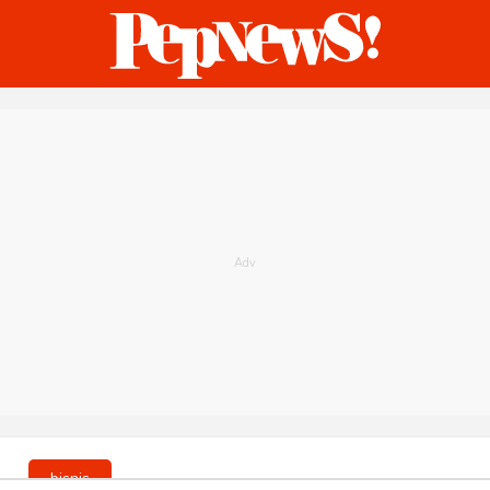
ternasional
Bisnis
Humaniora
Sketsa
bisnis