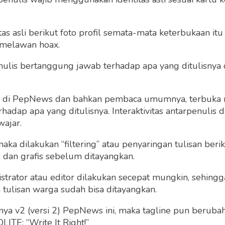
 asli berikut foto profil semata-mata keterbukaan itu s
 melawan hoax.
 penulis bertanggung jawab terhadap apa yang ditulisny
ng di PepNews dan bahkan pembaca umumnya, terbuka
dap apa yang ditulisnya. Interaktivitas antarpenulis
wajar.
 maka dilakukan “filtering” atau penyaringan tulisan ber
o dan grafis sebelum ditayangkan.
strator atau editor dilakukan secepat mungkin, sehin
tulisan warga sudah bisa ditayangkan.
a v2 (versi 2) PepNews ini, maka tagline pun berubah
ITE: “Write It Right!”