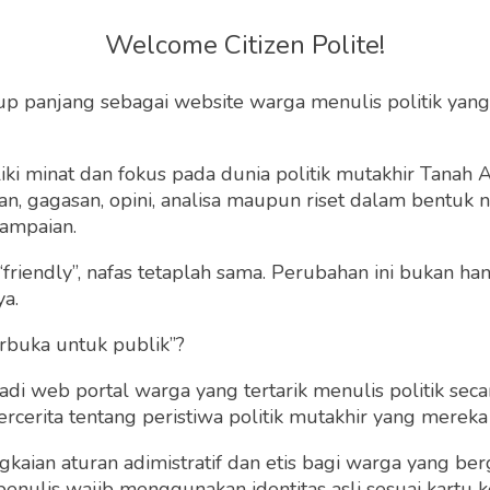
 Bikin Istri Bahagia,
Welcome Citizen Polite!
pa Saja?
up panjang sebagai website warga menulis politik yang
ta tanya ke pasangan setidaknya tiga pertanyaan.
ki minat dan fokus pada dunia politik mutakhir Tanah
 gagasan, opini, analisa maupun riset dalam bentuk nar
ampaian.
 21 Januari 2022 | 05:55 WIB
0
196
“friendly”, nafas tetaplah sama. Perubahan ini bukan h
ya.
rbuka untuk publik”?
 web portal warga yang tertarik menulis politik secar
cerita tentang peristiwa politik mutakhir yang mereka a
gkaian aturan adimistratif dan etis bagi warga yang b
penulis wajib menggunakan identitas asli sesuai kartu