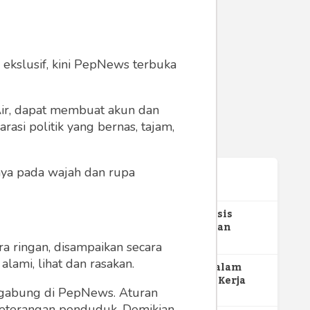
 ekslusif, kini PepNews terbuka
 Air, dapat membuat akun dan
asi politik yang bernas, tajam,
anya pada wajah dan rupa
Terpopuler
1
Gerakan Sehat Berbasis
Pesantren: Pengabdian
Masyarakat Prodi Spesialis
352
a ringan, disampaikan secara
Keperawatan Medikal Bedah
lami, lihat dan rasakan.
UNIMUS di Pondok Pesantren
2
MBG dan Perannya dalam
Putra UNIMUS Semarang
Perluasan Lapangan Kerja
ergabung di PepNews. Aturan
274
 keterangan penduduk. Demikian