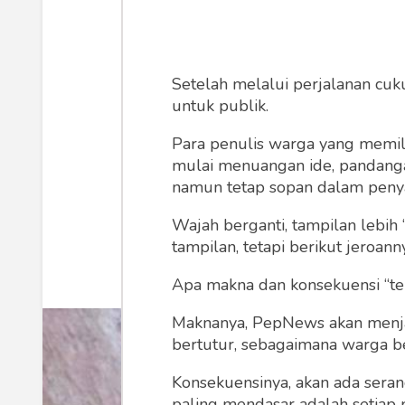
3 Protein yang
A
Setelah melalui perjalanan cuk
untuk publik.
Setiap berapa bulan, misalnya, ki
Para penulis warga yang memili
mulai menuangan ide, pandangan,
namun tetap sopan dalam peny
Fauzan Mukrim
Jumat,
Wajah berganti, tampilan lebih 
tampilan, tetapi berikut jeroann
Apa makna dan konsekuensi “te
Maknanya, PepNews akan menjadi
bertutur, sebagaimana warga ber
Konsekuensinya, akan ada seran
paling mendasar adalah setiap 