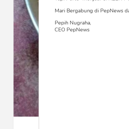
Mari Bergabung di PepNews dan
Pepih Nugraha,
CEO PepNews
Menu kepala ikan (Foto: dok. Pribadi)