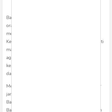
Bawang Merah ini juga pernah mencemooh
orang yang beriman kepada hari akhirat,
menuduh Bawang Putih kearab-araban, dll.
Ketika Bawang Merah mencoba menarik simpati
masyarakat dengan berpidato memakai istilah
agama, ia malah memalukan dirinya sendiri. Ia
kesulitan mengucapkan "subhanahu wata'ala"
dan "laa hawla wala quwwata illa billah".
Menjadi pemimpin, Bawang Merah suka ingkar
janji. Harga-harga barang meroket. Harga
Bawang Putih mahal karena ketidakbecusan si
Bawang Merah bekerja. Tapi menterinya malah