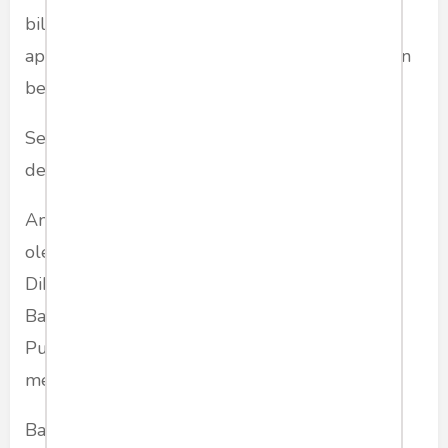
bilang, "Tidak usah makan bawang putih tidak
apa kan?" Dan Bawang Merah sering kedapatan
berbohong. Komunikasinya memalukan.
Sementara Bawang Putih mengukir prestasi
dengan ratusan penghargaan.
Anehnya, Bawang Merah dibela habis-habisan
oleh sekelompok kecebong di sebuah kolam.
Dikarang cerita hoax untuk mengagungkan
Bawang Merah sekaligus memfitnah Bawang
Putih. Tapi tetap Bawang Putih yang dituduh
mereka tukang hoax dan tukang fitnah.
Bawang Merah suka mengkambinghitamkan