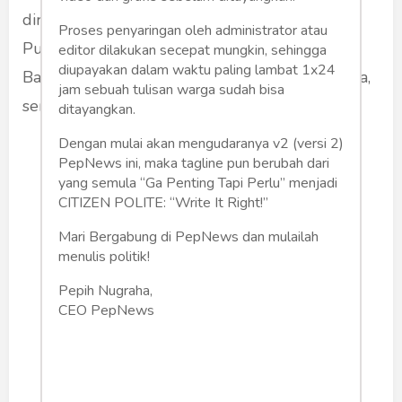
dirusaknya. Tetapi ia malah menuduh Bawang
Proses penyaringan oleh administrator atau
Putih radikal dan harus dibubarkan. Padahal
editor dilakukan secepat mungkin, sehingga
diupayakan dalam waktu paling lambat 1x24
Bawang Putih suka menolong bila ada bencana,
jam sebuah tulisan warga sudah bisa
sering melakukan bakti sosial, dll.
ditayangkan.
Dengan mulai akan mengudaranya v2 (versi 2)
PepNews ini, maka tagline pun berubah dari
Bawang Merah ini suka
yang semula “Ga Penting Tapi Perlu” menjadi
mendadak berpenampilan
CITIZEN POLITE: “Write It Right!”
agamis bila mendekati
Mari Bergabung di PepNews dan mulailah
pemilu/pilkada/pilpres.
menulis politik!
Sementara Bawang Putih
Pepih Nugraha,
konsisten dengan jilbabnya.
CEO PepNews
Tetapi Bawang Merah
menuduh Bawang Putih
mempolitisasi agama.