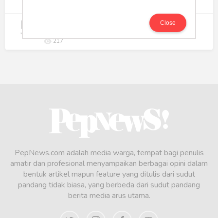
244
5
Koperasi Merah Putih Didorong untuk
Close
Perluas Distribusi Manfaat APBN
217
PepNews.com adalah media warga, tempat bagi penulis
amatir dan profesional menyampaikan berbagai opini dalam
bentuk artikel mapun feature yang ditulis dari sudut
pandang tidak biasa, yang berbeda dari sudut pandang
berita media arus utama.