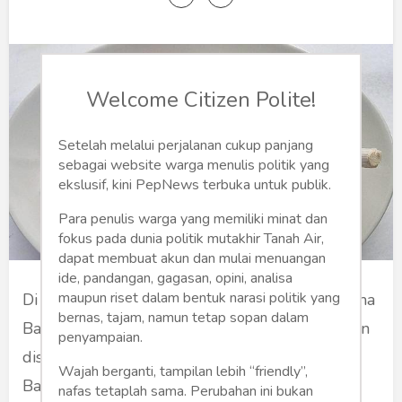
Humaniora
Sketsa
Tekno
Welcome Citizen Polite!
Gaya
Setelah melalui perjalanan cukup panjang
sebagai website warga menulis politik yang
Wisata
ekslusif, kini PepNews terbuka untuk publik.
Wanita
Para penulis warga yang memiliki minat dan
fokus pada dunia politik mutakhir Tanah Air,
dapat membuat akun dan mulai menuangan
ide, pandangan, gagasan, opini, analisa
maupun riset dalam bentuk narasi politik yang
Di sebuah desa, hiduplah seorang anak bernama
bernas, tajam, namun tetap sopan dalam
Bawang Putih yang sering mendapat perlakuan
penyampaian.
diskriminatif. Punya saudara tiri bernama
Wajah berganti, tampilan lebih “friendly”,
Bawang Merah.
nafas tetaplah sama. Perubahan ini bukan