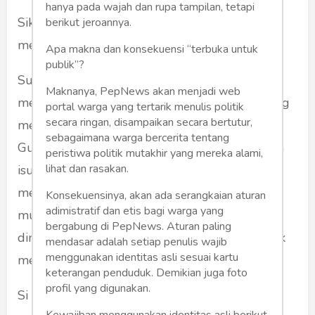
hanya pada wajah dan rupa tampilan, tetapi
Sikap Bawang Merah ini provokatif dan suka
berikut jeroannya.
mengintimidasi Bawang Putih.
Apa makna dan konsekuensi “terbuka untuk
publik”?
Suatu kali kawan Bawang Merah yang
Maknanya, PepNews akan menjadi web
merupakan gubernur dari sebuah provinsi yang
portal warga yang tertarik menulis politik
secara ringan, disampaikan secara bertutur,
menerapkan syariat Islam, tertangkap KPK.
sebagaimana warga bercerita tentang
Gubernur itu dikenal kurang berkenan dengan
peristiwa politik mutakhir yang mereka alami,
lihat dan rasakan.
isu syariat Islam. Tapi Bawang Merah malah
mencak-mencak dan menuduh Bawang Putih
Konsekuensinya, akan ada serangkaian aturan
adimistratif dan etis bagi warga yang
munafik. Peristiwa penangkapan itu
bergabung di PepNews. Aturan paling
dimanfaatkan benar oleh Bawang Merah untuk
mendasar adalah setiap penulis wajib
menggunakan identitas asli sesuai kartu
menyindir dan mencaci maki Bawang Putih.
keterangan penduduk. Demikian juga foto
profil yang digunakan.
Si Bawang Merah ini sebenarnya sering
Kewajiban menggunakan identitas asli berikut