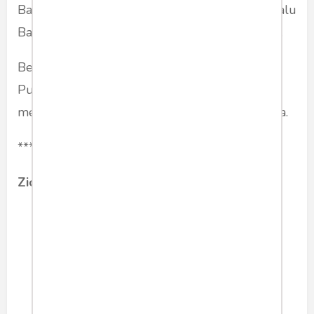
Bawang Putih. Setiap ada peristiwa buruk, selalu
Bawang Putih yang disalahkan Bawang Merah.
Begitulah cerita Bawang Merah dan Bawang
Putih. Cerita ini tidak dibuat endingnya untuk
mempersilakan pembaca melanjutkan kisahnya.
***
Zico Alviandri