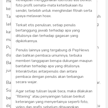
melakukan korupsi. Bawang Putih juga pernah
foto profil semata-mata keterbukaan itu
kedapatan. Memang agak ga beres itu rumah.
sendiri, terlebih untuk menghindari fitnah serta
upaya melawan hoax.
Tapi jumlah kasus korupsi Bawang Putih jauuuh
lebih kecil dari Bawang Merah. Namun seorang
Terkait etis penulisan, setiap penulis
bertanggung jawab terhadap apa yang
kawan Bawang Merah berkoar-koar di media
ditulisnya dan terhadap gagasan yang
masa bermaksud mempermalukan Bawang
dipikirkannya.
Putih. Katanya, "Bawang Putih telah melahirkan
Penulis lainnya yang tergabung di PepNews
dua koruptor besar." Sementara kasus korupsi
dan bahkan pembaca umumnya, terbuka
memberi tanggapan berupa dukungan maupun
Bawang Merah yang mencapai puluhan
bantahan terhadap apa yang ditulisnya.
jumlahnya tak diungkit-ungkit.
Interaktivitas antarpenulis dan antara
pembaca dengan penulis akan terbangun
secara wajar.
Bawang Merah ini terkenal dengan sikap barbar.
Suatu ketika ada koran lokal yang membuat
Agar setiap tulisan layak baca, maka dilakukan
“filtering” atau penyaringan tulisan berikut
berita yang tak mengenakkan. Langsung
keterangan yang menyertainya seperti foto,
digeruduk oleh Bawang Merah. Kantor koran itu
video dan grafis sebelum ditayangkan.