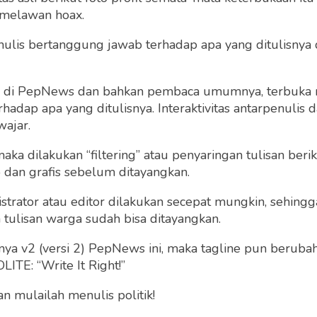
 melawan hoax.
 penulis bertanggung jawab terhadap apa yang ditulisny
ng di PepNews dan bahkan pembaca umumnya, terbuka
dap apa yang ditulisnya. Interaktivitas antarpenulis
wajar.
 maka dilakukan “filtering” atau penyaringan tulisan ber
o dan grafis sebelum ditayangkan.
strator atau editor dilakukan secepat mungkin, sehin
tulisan warga sudah bisa ditayangkan.
ia Najib Razak menjelang pemilihan umum di
a v2 (versi 2) PepNews ini, maka tagline pun berubah
gkan. Ia diduga melakukan korupsi. Tidak hanya itu,
ITE: “Write It Right!”
 Mahathir Mohammad terang-terangan mencalonkan
 mulailah menulis politik!
nya sudah 92 tahun.