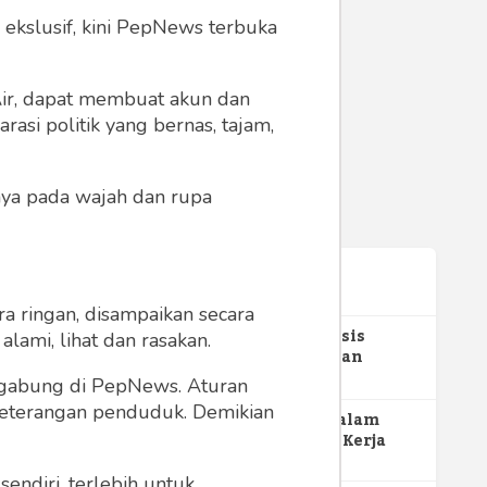
 ekslusif, kini PepNews terbuka
 Air, dapat membuat akun dan
asi politik yang bernas, tajam,
anya pada wajah dan rupa
Terpopuler
a ringan, disampaikan secara
1
Gerakan Sehat Berbasis
lami, lihat dan rasakan.
Pesantren: Pengabdian
Masyarakat Prodi Spesialis
348
ergabung di PepNews. Aturan
Keperawatan Medikal Bedah
 keterangan penduduk. Demikian
UNIMUS di Pondok Pesantren
2
MBG dan Perannya dalam
Putra UNIMUS Semarang
Perluasan Lapangan Kerja
271
endiri, terlebih untuk