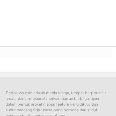
PepNews.com adalah media warga, tempat bagi penulis
amatir dan profesional menyampaikan berbagai opini
dalam bentuk artikel mapun feature yang ditulis dari
sudut pandang tidak biasa, yang berbeda dari sudut
pandang berita media arus utama.