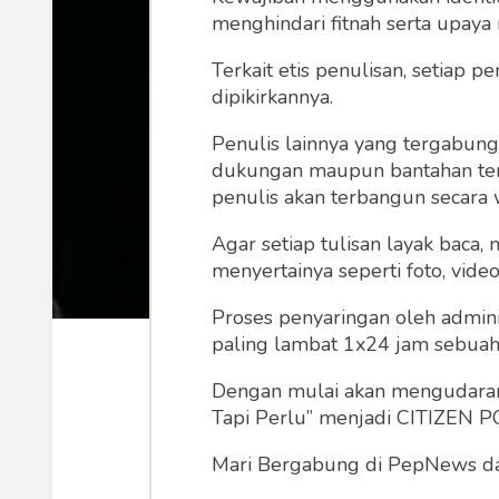
menghindari fitnah serta upaya
Terkait etis penulisan, setiap
dipikirkannya.
Penulis lainnya yang tergabu
dukungan maupun bantahan terha
penulis akan terbangun secara 
Agar setiap tulisan layak baca,
menyertainya seperti foto, vide
Proses penyaringan oleh admini
paling lambat 1x24 jam sebuah 
Posisi Perdana Menteri (PM) Malays
Dengan mulai akan mengudarany
Malaysia semakin nyaring diperbincan
Tapi Perlu” menjadi CITIZEN POL
baru-baru ini, mantan PM Malaysia
Mari Bergabung di PepNews dan
diri menjadi PM Malaysia, meski usia