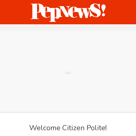
ternasional
Bisnis
Humaniora
Sketsa
Welcome Citizen Polite!
internasional