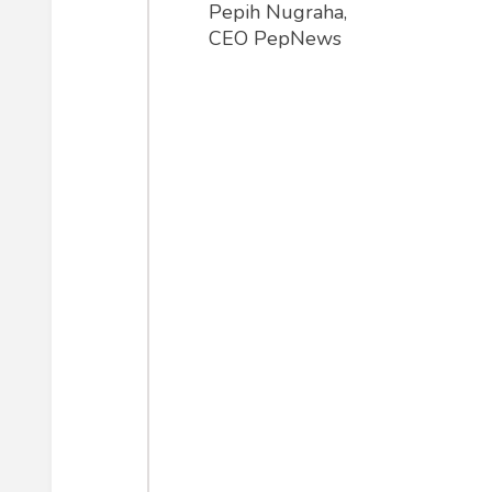
Pepih Nugraha,
CEO PepNews
Kali ini Mahathir Mohamad bukannya 
sebagaimana ia lakukan ketika menjad
menyeberang ke pihak opisisi, pimpi
Sebelumnya, dua tokoh ini pernah 
sekarang bersama-sama di pihak opo
Dahulu Mahathir m
melakukan sodomi. S
mencabut gugat
Di dalam politik tidak ada teman ata
Hari ini bisa berseberangan, terapi t
kepentingan, mereka bersahabat lag