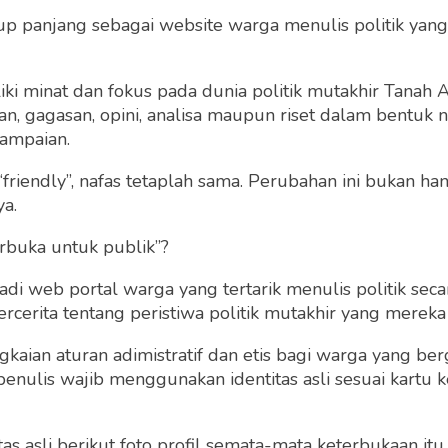
alaysia Najib Razak
up panjang sebagai website warga menulis politik yang
igoyang
ki minat dan fokus pada dunia politik mutakhir Tanah
 gagasan, opini, analisa maupun riset dalam bentuk nar
ampaian.
ggu, 14 Januari 2018 | 18:07 WIB
0
487
“friendly”, nafas tetaplah sama. Perubahan ini bukan h
ya.
rbuka untuk publik”?
 web portal warga yang tertarik menulis politik secar
cerita tentang peristiwa politik mutakhir yang mereka a
gkaian aturan adimistratif dan etis bagi warga yang b
penulis wajib menggunakan identitas asli sesuai kartu
 asli berikut foto profil semata-mata keterbukaan itu s