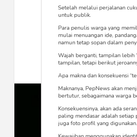
Ketika PM M
Setelah melalui perjalanan cuk
untuk publik.
D
Para penulis warga yang memili
mulai menuangan ide, pandangan,
namun tetap sopan dalam peny
Dasman Djamaluddin
Min
Wajah berganti, tampilan lebih 
tampilan, tetapi berikut jeroann
Apa makna dan konsekuensi “te
Maknanya, PepNews akan menjadi
bertutur, sebagaimana warga ber
Konsekuensinya, akan ada seran
paling mendasar adalah setiap 
juga foto profil yang digunakan.
Kewajiban menggunakan identitas