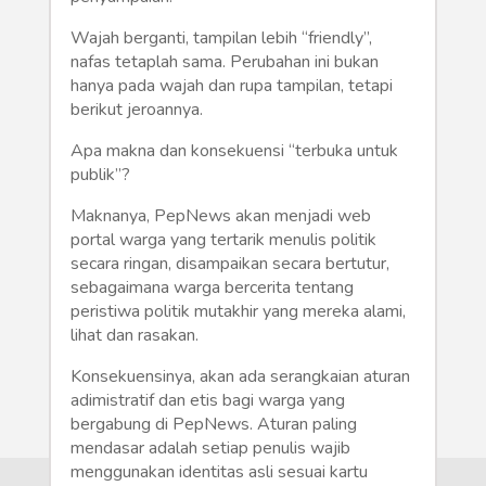
Humaniora
Wajah berganti, tampilan lebih “friendly”,
Sketsa
nafas tetaplah sama. Perubahan ini bukan
hanya pada wajah dan rupa tampilan, tetapi
Tekno
berikut jeroannya.
Apa makna dan konsekuensi “terbuka untuk
Gaya
publik”?
Wisata
Maknanya, PepNews akan menjadi web
portal warga yang tertarik menulis politik
Wanita
secara ringan, disampaikan secara bertutur,
sebagaimana warga bercerita tentang
peristiwa politik mutakhir yang mereka alami,
lihat dan rasakan.
Konsekuensinya, akan ada serangkaian aturan
adimistratif dan etis bagi warga yang
bergabung di PepNews. Aturan paling
mendasar adalah setiap penulis wajib
menggunakan identitas asli sesuai kartu