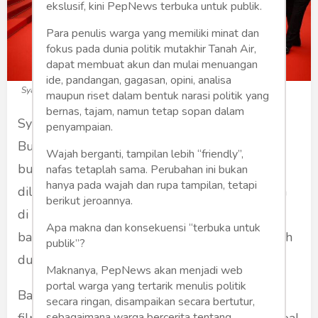
ekslusif, kini PepNews terbuka untuk publik.
Para penulis warga yang memiliki minat dan
fokus pada dunia politik mutakhir Tanah Air,
dapat membuat akun dan mulai menuangan
ide, pandangan, gagasan, opini, analisa
Syahrini di Cannes (Foto: CNBC Indonesia)
maupun riset dalam bentuk narasi politik yang
bernas, tajam, namun tetap sopan dalam
Syahrini kembali membetot perhatian publik.
penyampaian.
Bukan karena karya baru yang ditampilkannya,
Wajah berganti, tampilan lebih “friendly”,
bukan pula karena aksi sosial yang
nafas tetaplah sama. Perubahan ini bukan
hanya pada wajah dan rupa tampilan, tetapi
dilakukannyua, melainkan karena kehadirannya
berikut jeroannya.
di Festival Film Cannes, sebuah peristiwa yang
Apa makna dan konsekuensi “terbuka untuk
bagi sebagian artis adalah puncak karpet merah
publik”?
dunia.
Maknanya, PepNews akan menjadi web
portal warga yang tertarik menulis politik
Bagi Syahrini, kehadirannya di pusat festival
secara ringan, disampaikan secara bertutur,
sebagaimana warga bercerita tentang