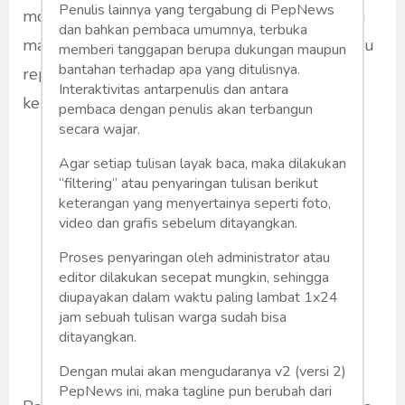
Penulis lainnya yang tergabung di PepNews
modern -khususnya yang dibentuk oleh media
dan bahkan pembaca umumnya, terbuka
massa, iklan, dan budaya populer- simulasi atau
memberi tanggapan berupa dukungan maupun
bantahan terhadap apa yang ditulisnya.
representasi bisa menjadi lebih nyata daripada
Interaktivitas antarpenulis dan antara
kenyataan itu sendiri.
pembaca dengan penulis akan terbangun
secara wajar.
Simulacra adalah tiruan tanpa
Agar setiap tulisan layak baca, maka dilakukan
“filtering” atau penyaringan tulisan berikut
referensi asli, di mana realitas
keterangan yang menyertainya seperti foto,
"asli" hilang atau tidak
video dan grafis sebelum ditayangkan.
penting lagi karena kita lebih
Proses penyaringan oleh administrator atau
editor dilakukan secepat mungkin, sehingga
percaya pada versi yang
diupayakan dalam waktu paling lambat 1x24
dibentuk oleh media dan
jam sebuah tulisan warga sudah bisa
simbol.
ditayangkan.
Dengan mulai akan mengudaranya v2 (versi 2)
PepNews ini, maka tagline pun berubah dari