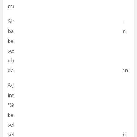
membaca peristiwa itu.
Simulacra dalam peristiwa tersebut antara lain
bahwa Cannes sebagai simbol eksklusivitas dan
kelas dunia. Pergi ke Cannes memberi kesan
seseorang adalah bagian dari elite perfilman
global, meskipun ia tidak terlibat langsung
dalam film yang ditayangkan atau dinominasikan.
Syahrini menjadi citra selebritas
internasional karena media dan publik melihat
"Syahrini di Cannes" sebagai simbol
keberhasilan, padahal mungkin ia hanya hadir
sebagai tamu undangan brand tertentu, bukan
sebagai tokoh perfilman. Di sini realitas menjadi