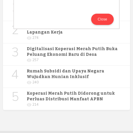
1
Gerakan Sehat Berbasis Pesantren:
Pengabdian Masyarakat Prodi Spesialis
Keperawatan Medikal Bedah UNIMUS di
352
Pondok Pesantren Putra UNIMUS
Close
2
Semarang
MBG dan Perannya dalam Perluasan
Lapangan Kerja
274
3
Digitalisasi Koperasi Merah Putih Buka
Peluang Ekonomi Baru di Desa
257
4
Rumah Subsidi dan Upaya Negara
Wujudkan Hunian Inklusif
240
5
Koperasi Merah Putih Didorong untuk
Perluas Distribusi Manfaat APBN
214