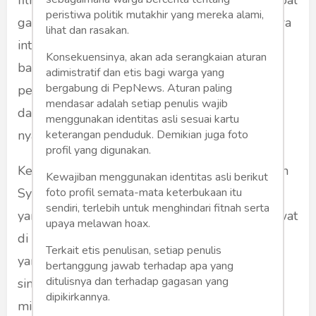
film dunia yang bergengsi ini bukan sekadar soal
peristiwa politik mutakhir yang mereka alami,
gaun glamor yang dikenakan atau lensa kamera
lihat dan rasakan.
internasional yang menyorotnya, tetapi tentang
Konsekuensinya, akan ada serangkaian aturan
bagaimana ia masih menjadi magnet
adimistratif dan etis bagi warga yang
bergabung di PepNews. Aturan paling
pemberitaan di tanah air, bahkan setelah lebih
mendasar adalah setiap penulis wajib
dari satu dekade tampil dengan persona yang
menggunakan identitas asli sesuai kartu
keterangan penduduk. Demikian juga foto
nyaris tak berubah.
profil yang digunakan.
Ketika membaca selintas mengenai keberadaan
Kewajiban menggunakan identitas asli berikut
foto profil semata-mata keterbukaan itu
Syahrini di Cannes, Perancis, melalui algoritma
sendiri, terlebih untuk menghindari fitnah serta
yang dikembangkan media sosial sehingga lewat
upaya melawan hoax.
di linimasa saya, teringatlah Jean Baudrillard
Terkait etis penulisan, setiap penulis
yang mengembangkan konsep simulacra atau
bertanggung jawab terhadap apa yang
ditulisnya dan terhadap gagasan yang
simulasi yang pernah saya baca dengan penuh
dipikirkannya.
minat. Gagasan konsep ini adalah dalam dunia