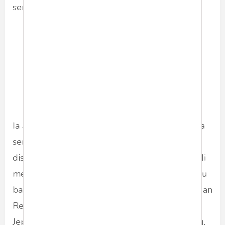
sendiri.
Ia adalah "karya seni" yang menciptakan dirinya
sendiri lewat bahasa unik, gaya centil yang
disengaja, ucapan-ucapan absurd yang menjadi
meme nasional ("maju mundur cantik", "sesuatu
banget"), hingga kisah cinta bak dongeng dengan
Reino Barack, pengusaha tampan berdarah
Jepang. Semua itu bukan lagi potret seseorang,