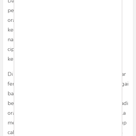
Dalam kebudayaan patriarkal, banyak
perempuan diposisikan sebagai objek narasi
orang lain. Tetapi Syahrini, dengan segala
kegenitan dan kemewahannya, justru menulis
narasinya sendiri, di atas panggung yang ia
ciptakan sendiri. Ia adalah parodi sekaligus
kemenangan.
Di ujung hari, barangkali Syahrini bukan sekadar
fenomena hiburan, tetapi cermin dari kita sebagai
bangsa, betapa kita masih menyukai keajaiban,
betapa kita gemar menjadikan kehidupan pribadi
orang lain sebagai mitologi, dan betapa kita rela
memaafkan ketidakjelasan karya, asal ada cukup
cahaya sorot kamera yang membuat segalanya