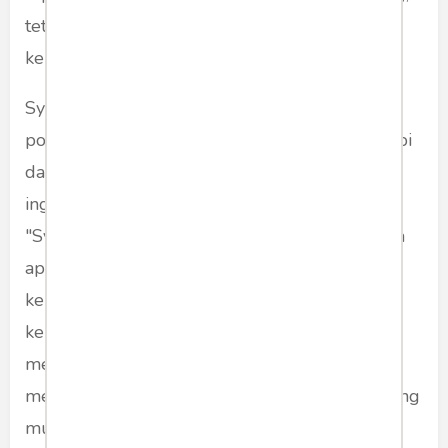
tetapi konstruksi budaya pop yang hidup di
kepala kita.
Syahrini adalah bukti bahwa dalam zaman ini,
popularitas tidak lagi diukur dari prestasi, tetapi
dari resonansi. Ia bergema karena masyarakat
ingin bergema bersamanya. Kita menyukai
"Syahrini" bukan karena siapa dia, tetapi karena
apa yang kita bayangkan dia wakili, antara lain
kemewahan, kemenangan, dan mungkin
keberuntungan. Ia adalah impian kelas
menengah dari artis asal Sukabumi yang
merangkak menjadi ratu sosialita; dari panggung
musik ke karpet merah Cannes.