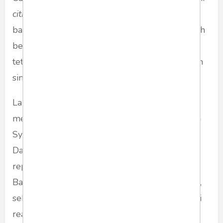
citra tanpa realitas asal yang jelas
. Ia bukan
bagian dari film Cannes, tapi tampil seolah-olah
begitu. Yang dikonsumsi publik bukan realitas,
tetapi citra yang telah dibentuk oleh media dan
simbol-simbol glamor.
Lalu pertanyaannya mengapa Syahrini masih
menarik? Jawabannya barangkali bukan karena
Syahrini, tetapi karena kita. Lho kok bisa kita?
Dalam dunia yang digerakkan oleh citra dan
representasi, Syahrini adalah simulakra
Baudrillardian yang paling sukses di Indonesia,
sebuah representasi yang telah tercerabut dari
realitas, tetapi justru menggantikan realitas itu