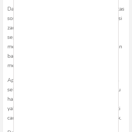
Dalam masyarakat yang mendambakan mobilitas
sosial, Syahrini adalah alegori keberhasilan versi
zaman sekarang. Kita menonton dia bukan
seperti kita menonton pekerja seni, tapi seperti
menonton simbol, yakni ikon yang membuktikan
bahwa dengan cukup "branding", dunia bisa
menjadi panggung siapa pun.
Apa yang layak ditonjolkan dari Syahrini bukan
sekadar statusnya sebagai istri Reino Barack. Itu
hanya satu bab dalam narasi yang lebih besar,
yakni narasi tentang perempuan yang mengerti
cara mengelola dirinya sebagai kapital simbolik.