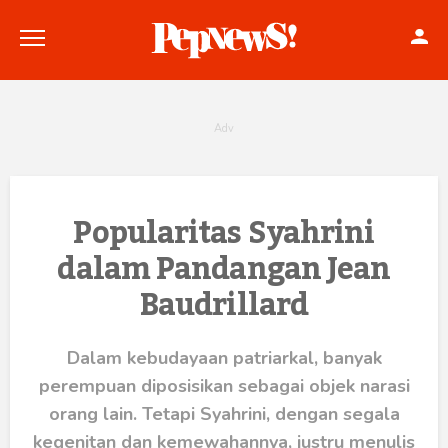
Politik
Popularitas Syahrini
dalam Pandangan Jean
Konstitusi
Baudrillard
Hankam
Internasional
Dalam kebudayaan patriarkal, banyak
perempuan diposisikan sebagai objek narasi
Bisnis
orang lain. Tetapi Syahrini, dengan segala
kegenitan dan kemewahannya, justru menulis