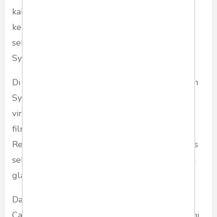
kabur karena publik tidak lagi peduli apakah
kehadiran itu berkontribusi pada festival atau
sekadar
fashion show
. Yang penting: citra
Syahrini telah menyatu dengan "kelas dunia".
Di sinilah hyperrealitas terjadi karena kehadiran
Syahrini di Cannes menjadi lebih penting dan
viral daripada kehadiran sutradara atau aktor
film yang benar-benar diputar di sana.
Realitasnya di mana fungsi asli Festival Cannes
sebagai ajang film, tertutupi oleh simulasi citra
glamor.
Dalam pandangan Baudrillard, Syahrini di
Cannes adalah simulacra tingkat
keempat
, yakni