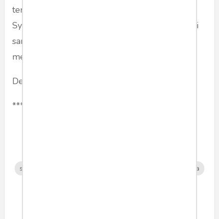
terlihat glamor. Jika demikian, berita tentang
Syahrini di Cannes bukan tentang dia berada di
sana, tetapi tentang kita yang memilih untuk
memperhatikannya.
Demikianlah sihir simulacra bekerja.
***
sketsa
syahrini
cannes
selebritis
simulacra
jeanbaudrillard
Share article: