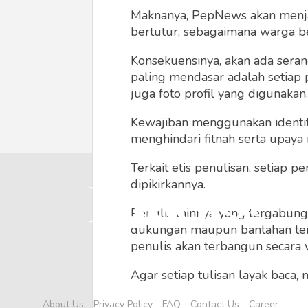
Maknanya, PepNews akan menjadi
bertutur, sebagaimana warga ber
Konsekuensinya, akan ada seran
paling mendasar adalah setiap 
juga foto profil yang digunakan.
Kewajiban menggunakan identitas
menghindari fitnah serta upaya
Terkait etis penulisan, setiap
dipikirkannya.
Penulis lainnya yang tergabu
dukungan maupun bantahan terha
penulis akan terbangun secara 
Agar setiap tulisan layak baca,
menyertainya seperti foto, vide
About Us
Privacy Policy
FAQ
Contact Us
Career