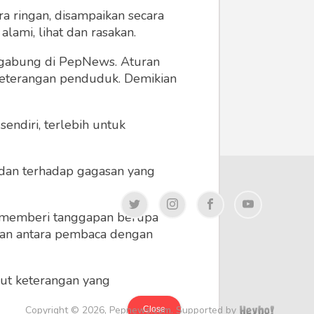
a ringan, disampaikan secara
lami, lihat dan rasakan.
ergabung di PepNews. Aturan
 keterangan penduduk. Demikian
endiri, terlebih untuk
a dan terhadap gagasan yang
 memberi tanggapan berupa
 dan antara pembaca dengan
ikut keterangan yang
Copyright © 2026, Pepnews.com. Supported by
Close