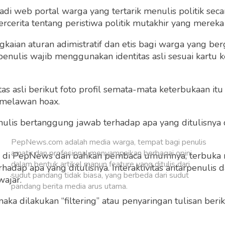
 web portal warga yang tertarik menulis politik secar
cerita tentang peristiwa politik mutakhir yang mereka a
gkaian aturan adimistratif dan etis bagi warga yang b
Sudah punya akun?
Masuk
penulis wajib menggunakan identitas asli sesuai kartu
 asli berikut foto profil semata-mata keterbukaan itu s
 melawan hoax.
 penulis bertanggung jawab terhadap apa yang ditulisny
PepNews.com adalah media warga, tempat bagi penulis
amatir dan profesional menyampaikan berbagai opini
ng di PepNews dan bahkan pembaca umumnya, terbuka
dalam bentuk artikel mapun feature yang ditulis dari
dap apa yang ditulisnya. Interaktivitas antarpenulis
sudut pandang tidak biasa, yang berbeda dari sudut
wajar.
pandang berita media arus utama.
 maka dilakukan “filtering” atau penyaringan tulisan ber
o dan grafis sebelum ditayangkan.