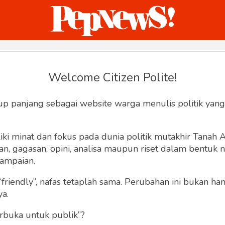
ternasional
Bisnis
Humaniora
Sketsa
Welcome Citizen Polite!
Reset Password
up panjang sebagai website warga menulis politik yang
Input your email address to reset your
password
ki minat dan fokus pada dunia politik mutakhir Tanah
 gagasan, opini, analisa maupun riset dalam bentuk nar
ampaian.
“friendly”, nafas tetaplah sama. Perubahan ini bukan h
ya.
rbuka untuk publik”?