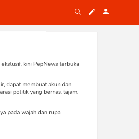
Tekno
Gaya
Wisata
Wanita
 ekslusif, kini PepNews terbuka
 Air, dapat membuat akun dan
asi politik yang bernas, tajam,
anya pada wajah dan rupa