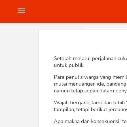
Politik
Konstitusi
Hankam
In
Setelah melalui perjalanan cuk
untuk publik.
Para penulis warga yang memili
mulai menuangan ide, pandangan,
namun tetap sopan dalam peny
Wajah berganti, tampilan lebih 
tampilan, tetapi berikut jeroann
Apa makna dan konsekuensi “te