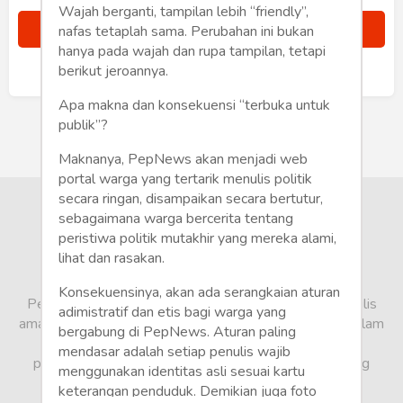
Humaniora
Wajah berganti, tampilan lebih “friendly”,
nafas tetaplah sama. Perubahan ini bukan
Sketsa
hanya pada wajah dan rupa tampilan, tetapi
berikut jeroannya.
Sudah punya akun?
Masuk
Tekno
Apa makna dan konsekuensi “terbuka untuk
publik”?
Gaya
Maknanya, PepNews akan menjadi web
Wisata
portal warga yang tertarik menulis politik
secara ringan, disampaikan secara bertutur,
Wanita
sebagaimana warga bercerita tentang
peristiwa politik mutakhir yang mereka alami,
lihat dan rasakan.
Konsekuensinya, akan ada serangkaian aturan
PepNews.com adalah media warga, tempat bagi penulis
adimistratif dan etis bagi warga yang
amatir dan profesional menyampaikan berbagai opini dalam
bergabung di PepNews. Aturan paling
bentuk artikel mapun feature yang ditulis dari sudut
mendasar adalah setiap penulis wajib
pandang tidak biasa, yang berbeda dari sudut pandang
menggunakan identitas asli sesuai kartu
berita media arus utama.
keterangan penduduk. Demikian juga foto