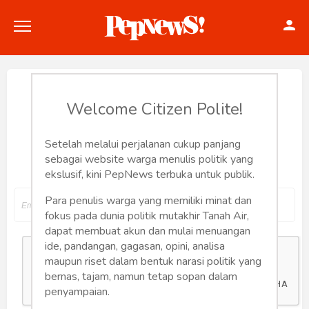
Reset Password
Welcome Citizen Polite!
Setelah melalui perjalanan cukup panjang
Input your email address to reset your
Politik
sebagai website warga menulis politik yang
password
ekslusif, kini PepNews terbuka untuk publik.
Konstitusi
Para penulis warga yang memiliki minat dan
Hankam
fokus pada dunia politik mutakhir Tanah Air,
dapat membuat akun dan mulai menuangan
Internasional
ide, pandangan, gagasan, opini, analisa
maupun riset dalam bentuk narasi politik yang
bernas, tajam, namun tetap sopan dalam
Bisnis
penyampaian.