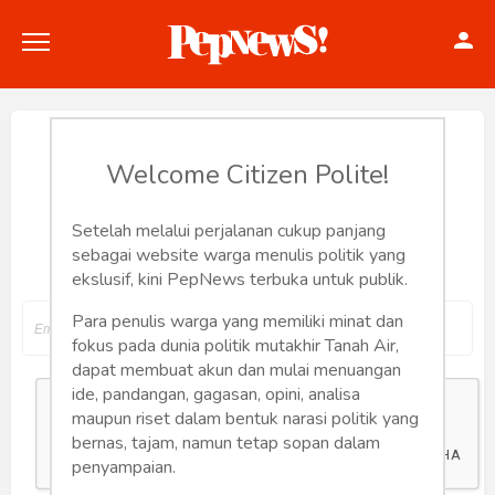
Reset Password
Welcome Citizen Polite!
Setelah melalui perjalanan cukup panjang
Input your email address to reset your
Politik
sebagai website warga menulis politik yang
password
ekslusif, kini PepNews terbuka untuk publik.
Konstitusi
Para penulis warga yang memiliki minat dan
Hankam
fokus pada dunia politik mutakhir Tanah Air,
dapat membuat akun dan mulai menuangan
Internasional
ide, pandangan, gagasan, opini, analisa
maupun riset dalam bentuk narasi politik yang
bernas, tajam, namun tetap sopan dalam
Bisnis
penyampaian.