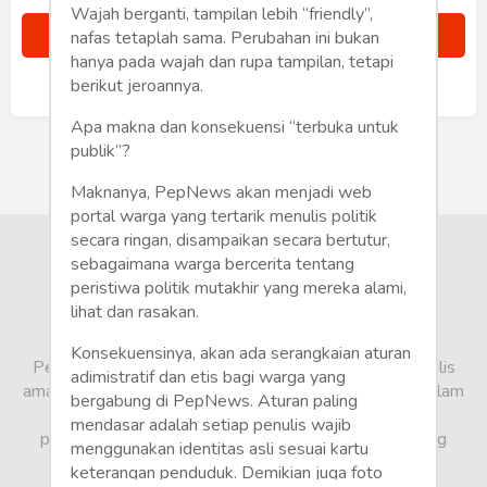
Humaniora
Wajah berganti, tampilan lebih “friendly”,
nafas tetaplah sama. Perubahan ini bukan
Sketsa
hanya pada wajah dan rupa tampilan, tetapi
berikut jeroannya.
Sudah punya akun?
Masuk
Tekno
Apa makna dan konsekuensi “terbuka untuk
publik”?
Gaya
Maknanya, PepNews akan menjadi web
Wisata
portal warga yang tertarik menulis politik
secara ringan, disampaikan secara bertutur,
Wanita
sebagaimana warga bercerita tentang
peristiwa politik mutakhir yang mereka alami,
lihat dan rasakan.
Konsekuensinya, akan ada serangkaian aturan
PepNews.com adalah media warga, tempat bagi penulis
adimistratif dan etis bagi warga yang
amatir dan profesional menyampaikan berbagai opini dalam
bergabung di PepNews. Aturan paling
bentuk artikel mapun feature yang ditulis dari sudut
mendasar adalah setiap penulis wajib
pandang tidak biasa, yang berbeda dari sudut pandang
menggunakan identitas asli sesuai kartu
berita media arus utama.
keterangan penduduk. Demikian juga foto