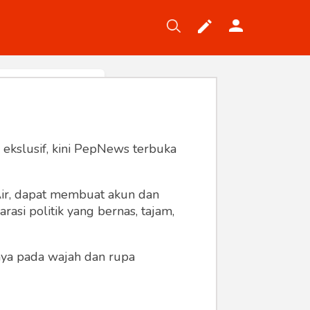
Tekno
Gaya
Wisata
Wanita
 ekslusif, kini PepNews terbuka
 Air, dapat membuat akun dan
asi politik yang bernas, tajam,
anya pada wajah dan rupa