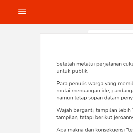
Politik
Konstitusi
Hankam
In
Setelah melalui perjalanan cuk
untuk publik.
Para penulis warga yang memili
mulai menuangan ide, pandangan,
namun tetap sopan dalam peny
Wajah berganti, tampilan lebih 
tampilan, tetapi berikut jeroann
Apa makna dan konsekuensi “te