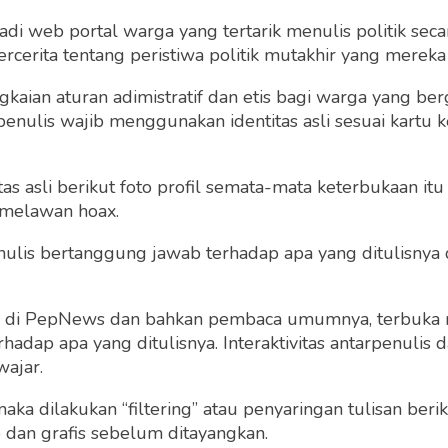
 web portal warga yang tertarik menulis politik secar
cerita tentang peristiwa politik mutakhir yang mereka a
Saya setuju dengan
term dan kondisi
gkaian aturan adimistratif dan etis bagi warga yang b
penulis wajib menggunakan identitas asli sesuai kartu
 asli berikut foto profil semata-mata keterbukaan itu s
 melawan hoax.
 penulis bertanggung jawab terhadap apa yang ditulisny
Sudah punya akun?
Masuk
ng di PepNews dan bahkan pembaca umumnya, terbuka
dap apa yang ditulisnya. Interaktivitas antarpenulis
wajar.
 maka dilakukan “filtering” atau penyaringan tulisan ber
o dan grafis sebelum ditayangkan.