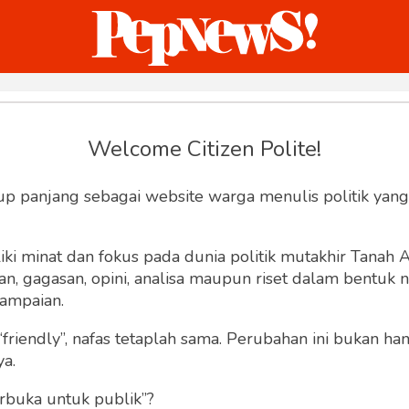
ternasional
Bisnis
Humaniora
Sketsa
Welcome Citizen Polite!
Join Pepnews
up panjang sebagai website warga menulis politik yang
ki minat dan fokus pada dunia politik mutakhir Tanah
 gagasan, opini, analisa maupun riset dalam bentuk nar
ampaian.
“friendly”, nafas tetaplah sama. Perubahan ini bukan h
ya.
rbuka untuk publik”?