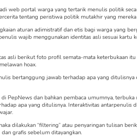
 web portal warga yang tertarik menulis politik secar
cerita tentang peristiwa politik mutakhir yang mereka a
Saya setuju dengan
term dan kondisi
gkaian aturan adimistratif dan etis bagi warga yang b
penulis wajib menggunakan identitas asli sesuai kartu
 asli berikut foto profil semata-mata keterbukaan itu s
 melawan hoax.
 penulis bertanggung jawab terhadap apa yang ditulisny
Sudah punya akun?
Masuk
ng di PepNews dan bahkan pembaca umumnya, terbuka
dap apa yang ditulisnya. Interaktivitas antarpenulis
wajar.
 maka dilakukan “filtering” atau penyaringan tulisan ber
o dan grafis sebelum ditayangkan.