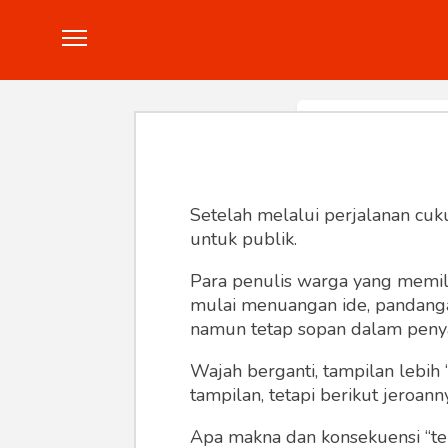
Politik
Konstitusi
Hankam
In
Setelah melalui perjalanan cuk
untuk publik.
Para penulis warga yang memili
mulai menuangan ide, pandangan,
namun tetap sopan dalam peny
Wajah berganti, tampilan lebih 
tampilan, tetapi berikut jeroann
Apa makna dan konsekuensi “te