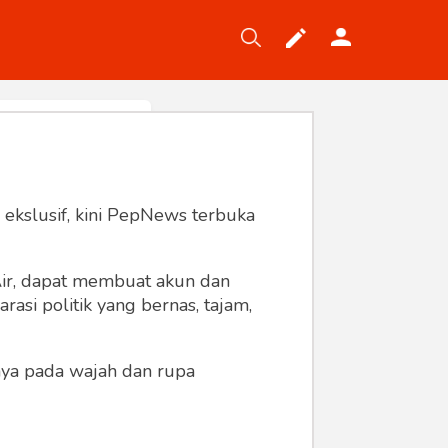
Tekno
Gaya
Wisata
Wanita
 ekslusif, kini PepNews terbuka
 Air, dapat membuat akun dan
asi politik yang bernas, tajam,
anya pada wajah dan rupa