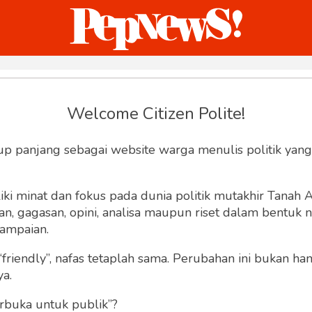
ternasional
Bisnis
Humaniora
Sketsa
Welcome Citizen Polite!
Join Pepnews
up panjang sebagai website warga menulis politik yang
ki minat dan fokus pada dunia politik mutakhir Tanah
 gagasan, opini, analisa maupun riset dalam bentuk nar
ampaian.
“friendly”, nafas tetaplah sama. Perubahan ini bukan h
ya.
rbuka untuk publik”?