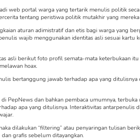
 web portal warga yang tertarik menulis politik secar
cerita tentang peristiwa politik mutakhir yang mereka a
Saya setuju dengan
term dan kondisi
gkaian aturan adimistratif dan etis bagi warga yang b
penulis wajib menggunakan identitas asli sesuai kartu
 asli berikut foto profil semata-mata keterbukaan itu s
 melawan hoax.
 penulis bertanggung jawab terhadap apa yang ditulisny
Sudah punya akun?
Masuk
ng di PepNews dan bahkan pembaca umumnya, terbuka
dap apa yang ditulisnya. Interaktivitas antarpenulis
wajar.
 maka dilakukan “filtering” atau penyaringan tulisan ber
o dan grafis sebelum ditayangkan.