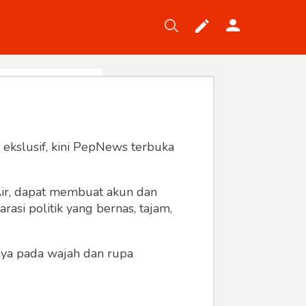
Tekno
Gaya
Wisata
Wanita
 ekslusif, kini PepNews terbuka
 Air, dapat membuat akun dan
asi politik yang bernas, tajam,
anya pada wajah dan rupa