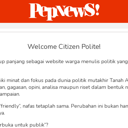
ternasional
Bisnis
Humaniora
Sketsa
Welcome Citizen Polite!
Join Pepnews
up panjang sebagai website warga menulis politik yang
ki minat dan fokus pada dunia politik mutakhir Tanah
 gagasan, opini, analisa maupun riset dalam bentuk nar
ampaian.
“friendly”, nafas tetaplah sama. Perubahan ini bukan h
ya.
rbuka untuk publik”?