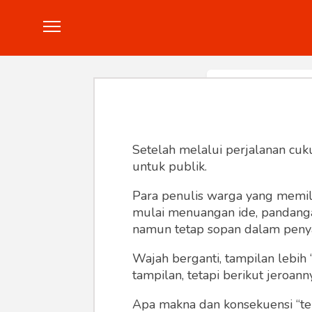
Politik
Konstitusi
Hankam
In
Setelah melalui perjalanan cuk
untuk publik.
Para penulis warga yang memili
mulai menuangan ide, pandangan,
namun tetap sopan dalam peny
Wajah berganti, tampilan lebih 
tampilan, tetapi berikut jeroann
Apa makna dan konsekuensi “te