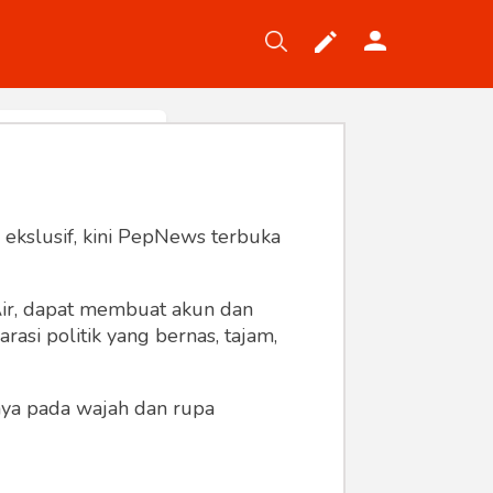
Tekno
Gaya
Wisata
Wanita
 ekslusif, kini PepNews terbuka
 Air, dapat membuat akun dan
asi politik yang bernas, tajam,
anya pada wajah dan rupa