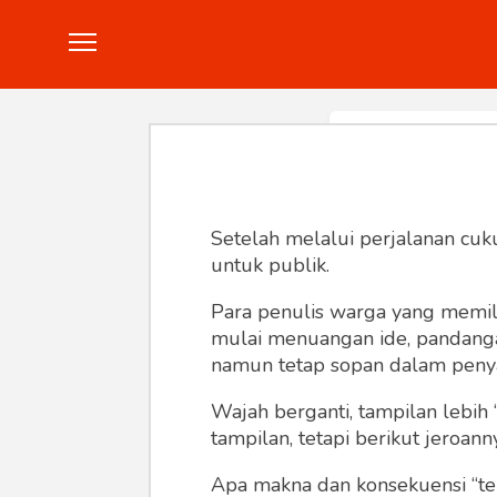
Politik
Konstitusi
Hankam
In
Setelah melalui perjalanan cuk
untuk publik.
Para penulis warga yang memili
mulai menuangan ide, pandangan,
namun tetap sopan dalam peny
Wajah berganti, tampilan lebih 
tampilan, tetapi berikut jeroann
Apa makna dan konsekuensi “te