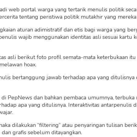
 web portal warga yang tertarik menulis politik secar
cerita tentang peristiwa politik mutakhir yang mereka a
Saya setuju dengan
term dan kondisi
gkaian aturan adimistratif dan etis bagi warga yang b
penulis wajib menggunakan identitas asli sesuai kartu
 asli berikut foto profil semata-mata keterbukaan itu s
 melawan hoax.
 penulis bertanggung jawab terhadap apa yang ditulisny
Sudah punya akun?
Masuk
ng di PepNews dan bahkan pembaca umumnya, terbuka
dap apa yang ditulisnya. Interaktivitas antarpenulis
wajar.
 maka dilakukan “filtering” atau penyaringan tulisan ber
o dan grafis sebelum ditayangkan.