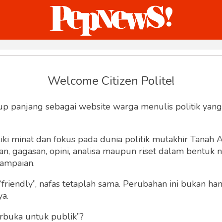
ternasional
Bisnis
Humaniora
Sketsa
Welcome Citizen Polite!
Join Pepnews
up panjang sebagai website warga menulis politik yang
ki minat dan fokus pada dunia politik mutakhir Tanah
 gagasan, opini, analisa maupun riset dalam bentuk nar
ampaian.
“friendly”, nafas tetaplah sama. Perubahan ini bukan h
ya.
rbuka untuk publik”?