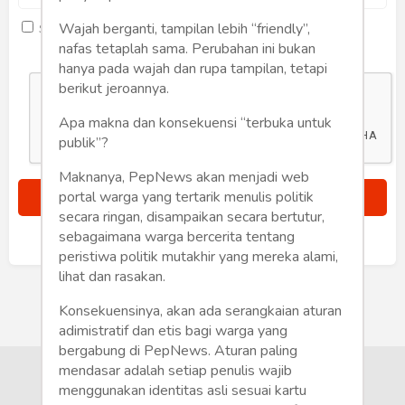
Humaniora
Wajah berganti, tampilan lebih “friendly”,
Saya setuju dengan
term dan kondisi
Sketsa
nafas tetaplah sama. Perubahan ini bukan
hanya pada wajah dan rupa tampilan, tetapi
Tekno
berikut jeroannya.
Apa makna dan konsekuensi “terbuka untuk
Gaya
publik”?
Wisata
Maknanya, PepNews akan menjadi web
portal warga yang tertarik menulis politik
Wanita
secara ringan, disampaikan secara bertutur,
sebagaimana warga bercerita tentang
Sudah punya akun?
Masuk
peristiwa politik mutakhir yang mereka alami,
lihat dan rasakan.
Konsekuensinya, akan ada serangkaian aturan
adimistratif dan etis bagi warga yang
bergabung di PepNews. Aturan paling
mendasar adalah setiap penulis wajib
menggunakan identitas asli sesuai kartu