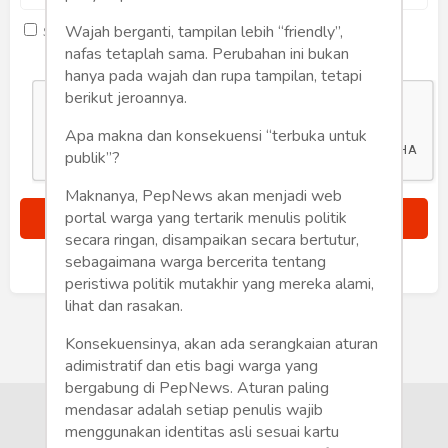
Humaniora
Wajah berganti, tampilan lebih “friendly”,
Saya setuju dengan
term dan kondisi
Sketsa
nafas tetaplah sama. Perubahan ini bukan
hanya pada wajah dan rupa tampilan, tetapi
Tekno
berikut jeroannya.
Apa makna dan konsekuensi “terbuka untuk
Gaya
publik”?
Wisata
Maknanya, PepNews akan menjadi web
portal warga yang tertarik menulis politik
Wanita
secara ringan, disampaikan secara bertutur,
sebagaimana warga bercerita tentang
Sudah punya akun?
Masuk
peristiwa politik mutakhir yang mereka alami,
lihat dan rasakan.
Konsekuensinya, akan ada serangkaian aturan
adimistratif dan etis bagi warga yang
bergabung di PepNews. Aturan paling
mendasar adalah setiap penulis wajib
menggunakan identitas asli sesuai kartu