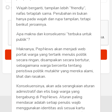
Humaniora
Wajah berganti, tampilan lebih “friendly”,
Saya setuju dengan
term dan kondisi
Sketsa
nafas tetaplah sama. Perubahan ini bukan
hanya pada wajah dan rupa tampilan, tetapi
Tekno
berikut jeroannya.
Apa makna dan konsekuensi “terbuka untuk
Gaya
publik”?
Wisata
Maknanya, PepNews akan menjadi web
portal warga yang tertarik menulis politik
Wanita
secara ringan, disampaikan secara bertutur,
sebagaimana warga bercerita tentang
Sudah punya akun?
Masuk
peristiwa politik mutakhir yang mereka alami,
lihat dan rasakan.
Konsekuensinya, akan ada serangkaian aturan
adimistratif dan etis bagi warga yang
bergabung di PepNews. Aturan paling
mendasar adalah setiap penulis wajib
menggunakan identitas asli sesuai kartu