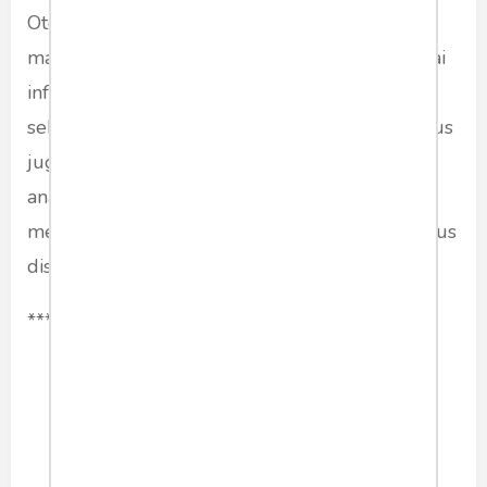
Otonomi khusus sangat didukung oleh
masyarakat karena mereka merasakan berbagai
infrastruktur yang dibangun oleh pemerintah,
sehingga mobilitas dipermudah. Selain itu, otsus
juga memberi dana beasiswa, sehingga anak-
anak Papua yang kurang mampu bisa
melanjutkan studi. Sehingga perpanjangan otsus
disetujui semua orang.
***
politik
otonomikhusus
papua
Share article: