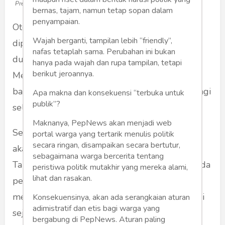
Presiden Joko Widodo di Papua (Foto: CNN Indonesia)
bernas, tajam, namun tetap sopan dalam
penyampaian.
Otonomi khusus di Papua yang akan
Wajah berganti, tampilan lebih “friendly”,
diperpanjang tahun 2021 mendapat banyak
nafas tetaplah sama. Perubahan ini bukan
dukungan dari berbagai lapisan masyarakat.
hanya pada wajah dan rupa tampilan, tetapi
berikut jeroannya.
Mereka mendukung otsus karena percaya
bahwa progam ini akan membawa kebaikan bagi
Apa makna dan konsekuensi “terbuka untuk
publik”?
seluruh masyarakat di Bumi Cendrawasih.
Maknanya, PepNews akan menjadi web
Sehingga setuju perpanjangan otsus, karena
portal warga yang tertarik menulis politik
secara ringan, disampaikan secara bertutur,
akan makin memajukan warga Papua.
sebagaimana warga bercerita tentang
Tahun 2021 adalah saat yang krusial, karena ada
peristiwa politik mutakhir yang mereka alami,
lihat dan rasakan.
perpanjangan otonomi khusus. Program ini
memang berlaku selama 20 tahun dan dimulai
Konsekuensinya, akan ada serangkaian aturan
adimistratif dan etis bagi warga yang
sejak 2001.
bergabung di PepNews. Aturan paling