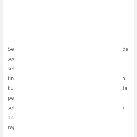
juga fasilitas olahraga.
Sehingga masyarakat Papua
makin sehat.
Selain itu, otsus telah memberi beasiswa kepada
segenap anak Papua. Sehingga mereka bisa
sekolah dari SD sampai SMA, dan perguruan
tinggi bagi yang lolos seleksi. Rata-rata mereka
kuliah di Jawa dan setelah lulus mengabdi pada
pemprov Papua, sekolahan atau instansi lain,
sebagai bentuk balas budi. Juga mencerdaskan
anak-anak di Bumi Cendrawasih, sehingga ada
regenerasi calon pemimpin.