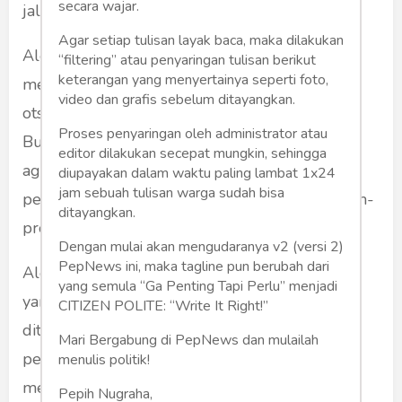
secara wajar.
jalan darat dan laut sudah bagus.
Agar setiap tulisan layak baca, maka dilakukan
Alex Doga, tokoh veteran Jayawijaya
“filtering” atau penyaringan tulisan berikut
keterangan yang menyertainya seperti foto,
menyampaikan dukungan atas pelaksanaan
video dan grafis sebelum ditayangkan.
otsus di Papua. Ia mewakili segenap rakyat di
Proses penyaringan oleh administrator atau
Bumi Cendrawasih, mulai dari pemuda, tokoh
editor dilakukan secepat mungkin, sehingga
agama, hingga tokoh masyrakat dan kaum
diupayakan dalam waktu paling lambat 1x24
jam sebuah tulisan warga sudah bisa
perempuan. Mereka terus menyetujui program-
ditayangkan.
program pemerintah, termasuk otsus.
Dengan mulai akan mengudaranya v2 (versi 2)
PepNews ini, maka tagline pun berubah dari
Alex juga berterimakasih atas pembangunan
yang semula “Ga Penting Tapi Perlu” menjadi
yang ada di Papua. Rasa terimakasihnya
CITIZEN POLITE: “Write It Right!”
ditujukan ke pemerintah daerah Papua,
Mari Bergabung di PepNews dan mulailah
pemerintah pusat, dan segenap pegawai yang
menulis politik!
melaksanakan otsus di Bumi Cendrawasih.
Pepih Nugraha,