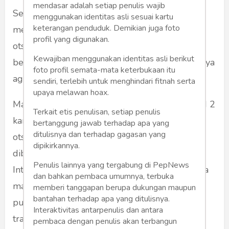
mendasar adalah setiap penulis wajib
Sehingga pada 2021 masyarakat deg-degan
menggunakan identitas asli sesuai kartu
keterangan penduduk. Demikian juga foto
menanti penjelasan tentang otsus jilid 2. Pada
profil yang digunakan.
otsus jilid 2, diharap ada anggaran yang lebih
Kewajiban menggunakan identitas asli berikut
besar dan evaluasi yang lebih banyak. Tujuannya
foto profil semata-mata keterbukaan itu
agar otsus jilid 2 berjalan lebih baik lagi.
sendiri, terlebih untuk menghindari fitnah serta
upaya melawan hoax.
Masyarakat Papua amat mendukung otsus jilid 2
Terkait etis penulisan, setiap penulis
karena mereka telah mengambil manfat dari
bertanggung jawab terhadap apa yang
ditulisnya dan terhadap gagasan yang
otsus jilid 1. Mobilitas dipermudah dengan
dipikirkannya.
dibangunnya Jalan Trans Papua, Bandara
Penulis lainnya yang tergabung di PepNews
Internasional Sentani, dan pelabuhan. Sehingga
dan bahkan pembaca umumnya, terbuka
masyarakat makin lancar dalam melaju, dan
memberi tanggapan berupa dukungan maupun
bantahan terhadap apa yang ditulisnya.
punya alternatif selain menggunakan
Interaktivitas antarpenulis dan antara
transportasi udara yang relatif mahal. Karena
pembaca dengan penulis akan terbangun