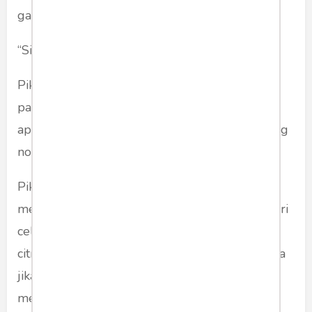
ganjing politik menjelang 2024.
“Sing waras ngalah.”
Pikiran jutaan netizen berbeda-beda, sudut
pandang tentang sebuah masalah pasti beda,
apalagi isu ijazah palsu yang menyangkut orang
nomor satu sebuah negeri.
Pikiran yang diliputi kebencian, akan
menghasilkan narasi menyudutkan, mencari-cari
celah untuk menyalahkan dan menambahkan
citra buruk bila ia terlanjur sakit hati, sebaliknya
jika punya pikiran bersih, selalu terbiasa
melakukan cek dan ricek menulis bijak tentang