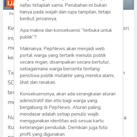
nafas tetaplah sama. Perubahan ini bukan
hanya pada wajah dan rupa tampilan, tetapi
Penggugat ijazah Jokowi (Foto: kompas.com)
berikut jeroannya.
Kepalsuan menjelang pemilu menjangkiti negeri
Apa makna dan konsekuensi “terbuka untuk
publik”?
ini, termasuk para petuang-petualang yang
meramaikan suasana dengan menggugat
Maknanya, PepNews akan menjadi web
portal warga yang tertarik menulis politik
keaslian ijazah presiden.
secara ringan, disampaikan secara bertutur,
sebagaimana warga bercerita tentang
Tidak tanggung-tanggung ia menggugat ijazah
peristiwa politik mutakhir yang mereka alami,
lihat dan rasakan.
SD, SMP, SMA dan juga mempermasalahkan
tentang apakah lulusan UGM atau hanya
Konsekuensinya, akan ada serangkaian aturan
adimistratif dan etis bagi warga yang
mengaku-aku sebagai Joko Widodo.
bergabung di PepNews. Aturan paling
mendasar adalah setiap penulis wajib
Namanya Bambang Tri Mulyono. Pria asal Blora
menggunakan identitas asli sesuai kartu
itu baru saja keluar dari penjara untuk kasus
keterangan penduduk. Demikian juga foto
profil yang digunakan.