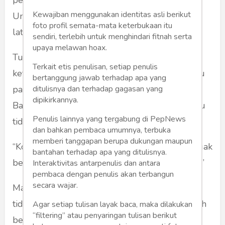
pencemaran nama baik. Penulis Jokowi
Kewajiban menggunakan identitas asli berikut
Undercover yang isinya mempermasalahkan
foto profil semata-mata keterbukaan itu
latar belakang Jokowi.
sendiri, terlebih untuk menghindari fitnah serta
upaya melawan hoax.
Tuduhannya mengerikan tentang Jokowi yang
Terkait etis penulisan, setiap penulis
keturunan China, keturunan PKI. Wow, asli atau
bertanggung jawab terhadap apa yang
ditulisnya dan terhadap gagasan yang
palsu? Sudah dibantah bahwa tulisan-tulisan
dipikirkannya.
Bambang Tri Mulyono itu hoaks, tuduhan palsu
Penulis lainnya yang tergabung di PepNews
tidak terbukti.
dan bahkan pembaca umumnya, terbuka
memberi tanggapan berupa dukungan maupun
“Kok, pada ora ngilo githoke dewe ya.”(Kok nggak
bantahan terhadap apa yang ditulisnya.
bercermin pada Leher belakangnya sendiri ya)”
Interaktivitas antarpenulis dan antara
pembaca dengan penulis akan terbangun
secara wajar.
Maksudnya kalau menuduh orang lain apakah
tidak introspeksi dirinya dahulu. Apakah ia lebih
Agar setiap tulisan layak baca, maka dilakukan
“filtering” atau penyaringan tulisan berikut
benar, lebih berprestasi, lebih jujur dari orang