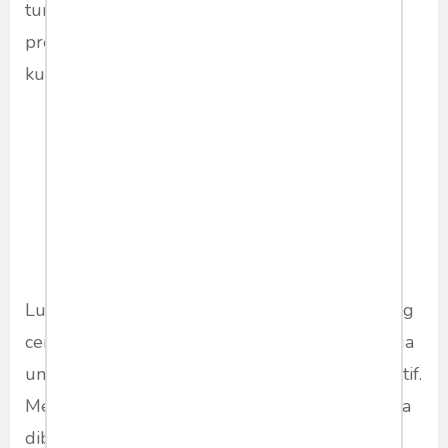
tunjukkan saja ijazah aslinya, memangnya
presiden tidak punya kerjaan, meladeni debat
kusir yang tidak akan ada habisnya.
Luar biasa benar netizen Indonesia, banyak yang
cerdas sebenarnya namun buang-buang tenaga
untuk melakukan pekerjaan yang tidak produktif.
Mempermasalahkan isu-isu hoaks yang sengaja
dibuat benar untuk meramaikan gonjang-