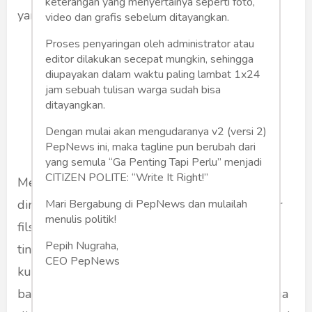
keterangan yang menyertainya seperti foto,
yang dituduhnya.
video dan grafis sebelum ditayangkan.
Proses penyaringan oleh administrator atau
editor dilakukan secepat mungkin, sehingga
Nyatanya banyak orang-
diupayakan dalam waktu paling lambat 1x24
orang sekarang ini yang yang
jam sebuah tulisan warga sudah bisa
ditayangkan.
ingin diperhatikan, ingin
disorot, suka pansos.
Dengan mulai akan mengudaranya v2 (versi 2)
PepNews ini, maka tagline pun berubah dari
yang semula “Ga Penting Tapi Perlu” menjadi
CITIZEN POLITE: “Write It Right!”
Menuduh ijazah orang lain palsu sedangkan
Mari Bergabung di PepNews dan mulailah
dirinya sendiri gelarnya palsu, mengaku doktor
menulis politik!
filsafat ternyata dari keterangan perguruan
Pepih Nugraha,
tinggi yang dulu pernah menjadi tempat
CEO PepNews
kuliahnya, tidak mengakui ijazahnya karena
banyak tugas yang tidak dikerjakannya sehingga