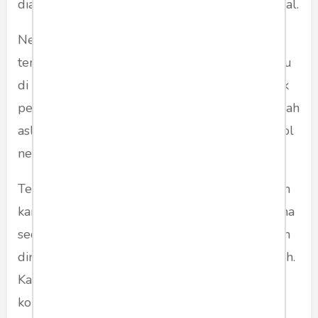
dianggap gagal menempuh pendidikan doktoral.
Netizenpun sama saja, sudah banyak berita
tentang pengakuan teman-teman Jokowi waktu
di SMA, Di Fakultas kehutanan, masih saja tidak
percaya dan memaksa untuk menunjukkan ijazah
aslinya. Tunjukkan di pengadilan ! Ngueyele pol
netizen.
Terus alasan lagi ketika ketika penggugat kalah
karena cukup bukti akan ada alibi lagi, ya karena
sedang berkuasa maka apapun kebenaran akan
dimentahkan karena campur tangan pemerintah.
Kalau meneruskan debat dengan mereka yang
kontra dengan presiden selalu ada alasan