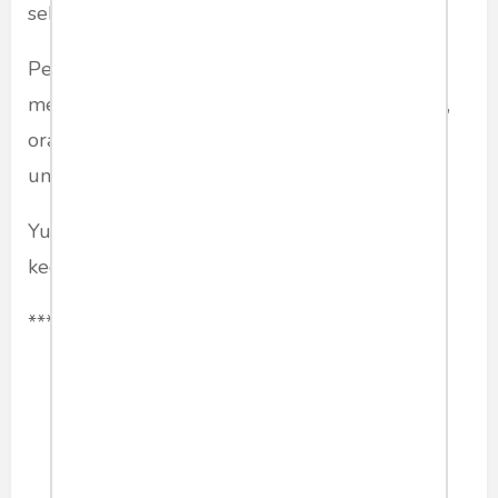
sebuah masalah.
Pemimpin berusaha diam untuk tidak
memperlebar polemik, namun netizen, oposan,
orang-orang politik memanfaatkan bola liar
untuk memperkeruh keadaan.
Yuk, tidak perlu memperpanjang masalah, cari
kegiatan yang produktif. Tarik Mas.
***
politik
ijazahpalsu
jokowidodo
bambangtri
netizen
pemilu2024