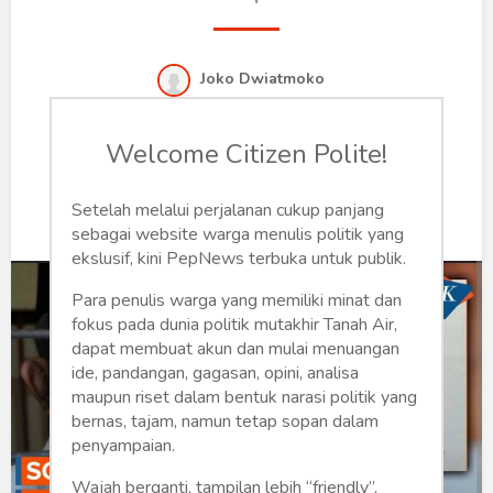
Humaniora
Sketsa
Joko Dwiatmoko
Tekno
Kamis, 20 Oktober 2022 | 17:43 WIB
Welcome Citizen Polite!
Gaya
0
270
Wisata
Setelah melalui perjalanan cukup panjang
sebagai website warga menulis politik yang
ekslusif, kini PepNews terbuka untuk publik.
Wanita
Para penulis warga yang memiliki minat dan
fokus pada dunia politik mutakhir Tanah Air,
dapat membuat akun dan mulai menuangan
ide, pandangan, gagasan, opini, analisa
maupun riset dalam bentuk narasi politik yang
bernas, tajam, namun tetap sopan dalam
penyampaian.
Wajah berganti, tampilan lebih “friendly”,