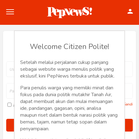
Hey, Welcome back.
Welcome Citizen Polite!
Setelah melalui perjalanan cukup panjang
Politik
sebagai website warga menulis politik yang
ekslusif, kini PepNews terbuka untuk publik.
Konstitusi
Para penulis warga yang memiliki minat dan
fokus pada dunia politik mutakhir Tanah Air,
Hankam
dapat membuat akun dan mulai menuangan
Lupa Sandi
Ingat saya
ide, pandangan, gagasan, opini, analisa
Internasional
maupun riset dalam bentuk narasi politik yang
bernas, tajam, namun tetap sopan dalam
Bisnis
penyampaian.