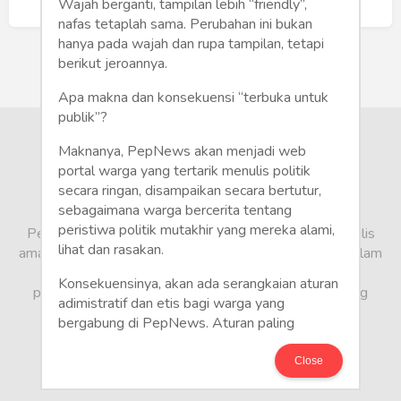
Humaniora
Buat Akun Baru
Wajah berganti, tampilan lebih “friendly”,
nafas tetaplah sama. Perubahan ini bukan
Sketsa
hanya pada wajah dan rupa tampilan, tetapi
berikut jeroannya.
Tekno
Apa makna dan konsekuensi “terbuka untuk
publik”?
Gaya
Maknanya, PepNews akan menjadi web
Wisata
portal warga yang tertarik menulis politik
secara ringan, disampaikan secara bertutur,
sebagaimana warga bercerita tentang
Wanita
peristiwa politik mutakhir yang mereka alami,
PepNews.com adalah media warga, tempat bagi penulis
lihat dan rasakan.
amatir dan profesional menyampaikan berbagai opini dalam
bentuk artikel mapun feature yang ditulis dari sudut
Konsekuensinya, akan ada serangkaian aturan
pandang tidak biasa, yang berbeda dari sudut pandang
adimistratif dan etis bagi warga yang
berita media arus utama.
bergabung di PepNews. Aturan paling
mendasar adalah setiap penulis wajib
menggunakan identitas asli sesuai kartu
Close
keterangan penduduk. Demikian juga foto