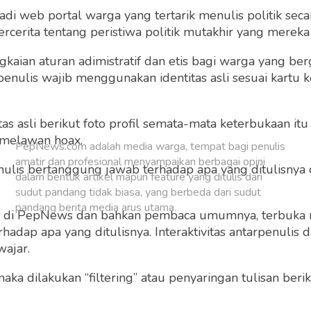
 web portal warga yang tertarik menulis politik secar
Buat Akun Baru
cerita tentang peristiwa politik mutakhir yang mereka a
gkaian aturan adimistratif dan etis bagi warga yang b
penulis wajib menggunakan identitas asli sesuai kartu
 asli berikut foto profil semata-mata keterbukaan itu s
 melawan hoax.
PepNews.com adalah media warga, tempat bagi penulis
amatir dan profesional menyampaikan berbagai opini
 penulis bertanggung jawab terhadap apa yang ditulisny
dalam bentuk artikel mapun feature yang ditulis dari
sudut pandang tidak biasa, yang berbeda dari sudut
pandang berita media arus utama.
ng di PepNews dan bahkan pembaca umumnya, terbuka
dap apa yang ditulisnya. Interaktivitas antarpenulis
wajar.
 maka dilakukan “filtering” atau penyaringan tulisan ber
o dan grafis sebelum ditayangkan.