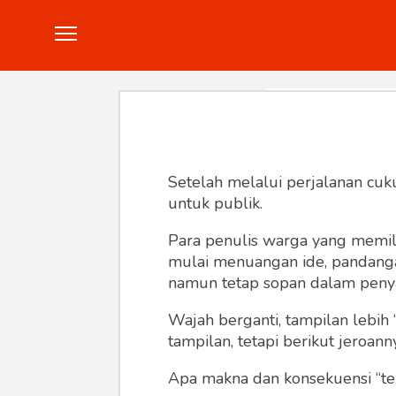
Politik
Konstitusi
Hankam
In
Setelah melalui perjalanan cuk
untuk publik.
Para penulis warga yang memili
mulai menuangan ide, pandangan,
namun tetap sopan dalam peny
Wajah berganti, tampilan lebih 
tampilan, tetapi berikut jeroann
Apa makna dan konsekuensi “te