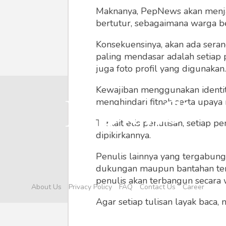
Maknanya, PepNews akan menjadi
bertutur, sebagaimana warga ber
Konsekuensinya, akan ada seran
paling mendasar adalah setiap 
juga foto profil yang digunakan.
Kewajiban menggunakan identitas
menghindari fitnah serta upaya
Terkait etis penulisan, setiap
dipikirkannya.
Penulis lainnya yang tergabu
dukungan maupun bantahan terha
penulis akan terbangun secara 
About Us
Privacy Policy
FAQ
Contact Us
Career
Agar setiap tulisan layak baca,
menyertainya seperti foto, vide