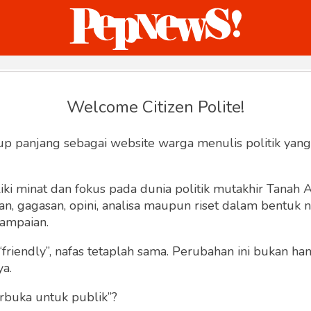
ternasional
Bisnis
Humaniora
Sketsa
Welcome Citizen Polite!
Hey, Welcome back.
up panjang sebagai website warga menulis politik yang
ki minat dan fokus pada dunia politik mutakhir Tanah
 gagasan, opini, analisa maupun riset dalam bentuk nar
ampaian.
“friendly”, nafas tetaplah sama. Perubahan ini bukan h
Lupa Sandi
Ingat saya
ya.
rbuka untuk publik”?