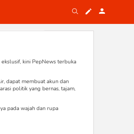
Tekno
Gaya
Wisata
Wanita
 ekslusif, kini PepNews terbuka
 Air, dapat membuat akun dan
asi politik yang bernas, tajam,
anya pada wajah dan rupa