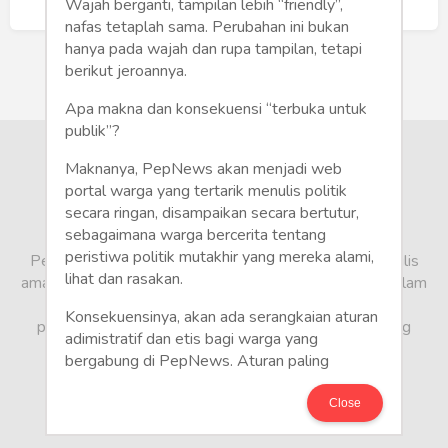
Humaniora
Buat Akun Baru
Wajah berganti, tampilan lebih “friendly”,
nafas tetaplah sama. Perubahan ini bukan
Sketsa
hanya pada wajah dan rupa tampilan, tetapi
berikut jeroannya.
Tekno
Apa makna dan konsekuensi “terbuka untuk
publik”?
Gaya
Maknanya, PepNews akan menjadi web
Wisata
portal warga yang tertarik menulis politik
secara ringan, disampaikan secara bertutur,
sebagaimana warga bercerita tentang
Wanita
peristiwa politik mutakhir yang mereka alami,
PepNews.com adalah media warga, tempat bagi penulis
lihat dan rasakan.
amatir dan profesional menyampaikan berbagai opini dalam
bentuk artikel mapun feature yang ditulis dari sudut
Konsekuensinya, akan ada serangkaian aturan
pandang tidak biasa, yang berbeda dari sudut pandang
adimistratif dan etis bagi warga yang
berita media arus utama.
bergabung di PepNews. Aturan paling
mendasar adalah setiap penulis wajib
menggunakan identitas asli sesuai kartu
Close
keterangan penduduk. Demikian juga foto