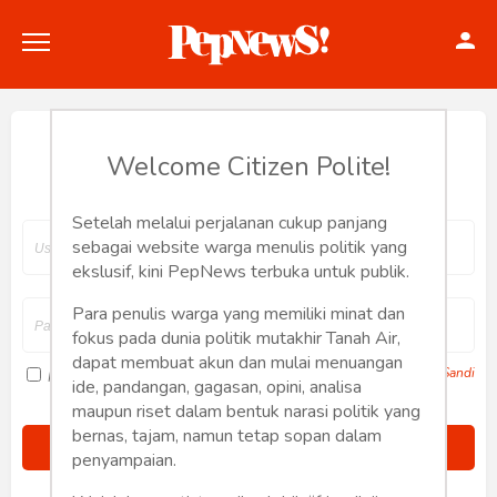
Hey, Welcome back.
Welcome Citizen Polite!
Setelah melalui perjalanan cukup panjang
Politik
sebagai website warga menulis politik yang
ekslusif, kini PepNews terbuka untuk publik.
Konstitusi
Para penulis warga yang memiliki minat dan
fokus pada dunia politik mutakhir Tanah Air,
Hankam
dapat membuat akun dan mulai menuangan
Lupa Sandi
Ingat saya
ide, pandangan, gagasan, opini, analisa
Internasional
maupun riset dalam bentuk narasi politik yang
bernas, tajam, namun tetap sopan dalam
Bisnis
penyampaian.