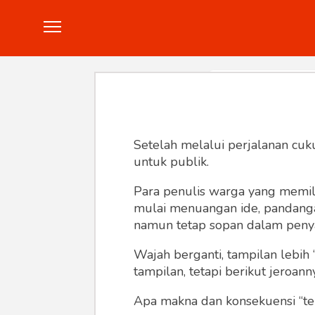
Politik
Konstitusi
Hankam
In
Setelah melalui perjalanan cuk
untuk publik.
Para penulis warga yang memili
mulai menuangan ide, pandangan,
namun tetap sopan dalam peny
Wajah berganti, tampilan lebih 
tampilan, tetapi berikut jeroann
Apa makna dan konsekuensi “te