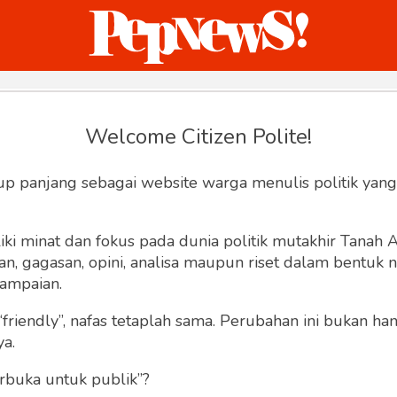
ternasional
Bisnis
Humaniora
Sketsa
Welcome Citizen Polite!
Hey, Welcome back.
up panjang sebagai website warga menulis politik yang
ki minat dan fokus pada dunia politik mutakhir Tanah
 gagasan, opini, analisa maupun riset dalam bentuk nar
ampaian.
“friendly”, nafas tetaplah sama. Perubahan ini bukan h
Lupa Sandi
Ingat saya
ya.
rbuka untuk publik”?