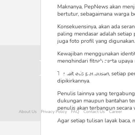
Maknanya, PepNews akan menjadi
bertutur, sebagaimana warga ber
Konsekuensinya, akan ada seran
paling mendasar adalah setiap 
juga foto profil yang digunakan.
Kewajiban menggunakan identitas
menghindari fitnah serta upaya
Terkait etis penulisan, setiap
dipikirkannya.
Penulis lainnya yang tergabu
dukungan maupun bantahan terha
penulis akan terbangun secara 
About Us
Privacy Policy
FAQ
Contact Us
Career
Agar setiap tulisan layak baca,
menyertainya seperti foto, vide