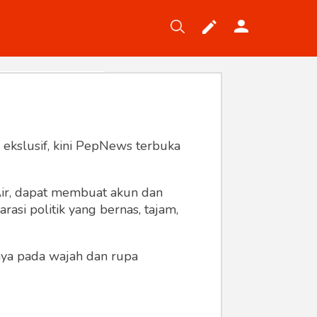
Tekno
Gaya
Wisata
Wanita
 ekslusif, kini PepNews terbuka
 Air, dapat membuat akun dan
asi politik yang bernas, tajam,
anya pada wajah dan rupa