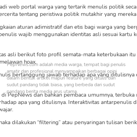
 web portal warga yang tertarik menulis politik secar
Buat Akun Baru
cerita tentang peristiwa politik mutakhir yang mereka a
gkaian aturan adimistratif dan etis bagi warga yang b
penulis wajib menggunakan identitas asli sesuai kartu
 asli berikut foto profil semata-mata keterbukaan itu s
 melawan hoax.
PepNews.com adalah media warga, tempat bagi penulis
amatir dan profesional menyampaikan berbagai opini
 penulis bertanggung jawab terhadap apa yang ditulisny
dalam bentuk artikel mapun feature yang ditulis dari
sudut pandang tidak biasa, yang berbeda dari sudut
pandang berita media arus utama.
ng di PepNews dan bahkan pembaca umumnya, terbuka
dap apa yang ditulisnya. Interaktivitas antarpenulis
wajar.
 maka dilakukan “filtering” atau penyaringan tulisan ber
o dan grafis sebelum ditayangkan.