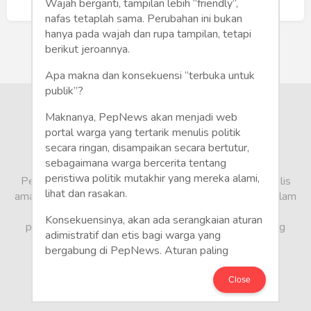
Humaniora
Buat Akun Baru
Wajah berganti, tampilan lebih “friendly”,
nafas tetaplah sama. Perubahan ini bukan
Sketsa
hanya pada wajah dan rupa tampilan, tetapi
berikut jeroannya.
Tekno
Apa makna dan konsekuensi “terbuka untuk
publik”?
Gaya
Maknanya, PepNews akan menjadi web
Wisata
portal warga yang tertarik menulis politik
secara ringan, disampaikan secara bertutur,
sebagaimana warga bercerita tentang
Wanita
peristiwa politik mutakhir yang mereka alami,
PepNews.com adalah media warga, tempat bagi penulis
lihat dan rasakan.
amatir dan profesional menyampaikan berbagai opini dalam
bentuk artikel mapun feature yang ditulis dari sudut
Konsekuensinya, akan ada serangkaian aturan
pandang tidak biasa, yang berbeda dari sudut pandang
adimistratif dan etis bagi warga yang
berita media arus utama.
bergabung di PepNews. Aturan paling
mendasar adalah setiap penulis wajib
menggunakan identitas asli sesuai kartu
Close
keterangan penduduk. Demikian juga foto