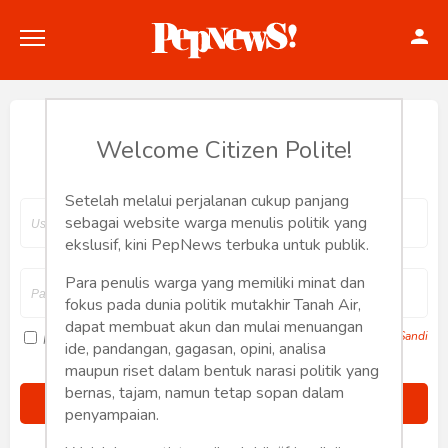
Hey, Welcome back.
Welcome Citizen Polite!
Setelah melalui perjalanan cukup panjang
Politik
sebagai website warga menulis politik yang
ekslusif, kini PepNews terbuka untuk publik.
Konstitusi
Para penulis warga yang memiliki minat dan
fokus pada dunia politik mutakhir Tanah Air,
Hankam
dapat membuat akun dan mulai menuangan
Lupa Sandi
Ingat saya
ide, pandangan, gagasan, opini, analisa
Internasional
maupun riset dalam bentuk narasi politik yang
bernas, tajam, namun tetap sopan dalam
Bisnis
penyampaian.