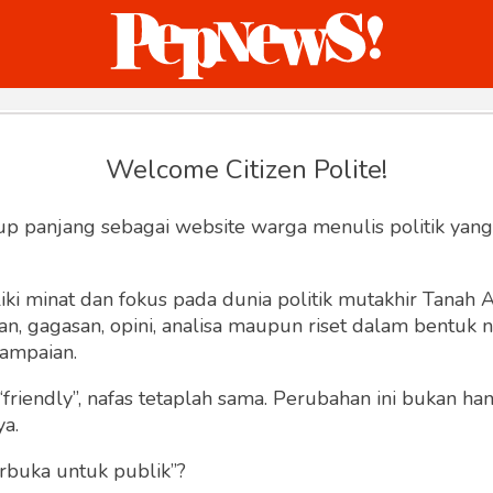
ternasional
Bisnis
Humaniora
Sketsa
Welcome Citizen Polite!
Hey, Welcome back.
up panjang sebagai website warga menulis politik yang
ki minat dan fokus pada dunia politik mutakhir Tanah
 gagasan, opini, analisa maupun riset dalam bentuk nar
ampaian.
“friendly”, nafas tetaplah sama. Perubahan ini bukan h
Lupa Sandi
Ingat saya
ya.
rbuka untuk publik”?