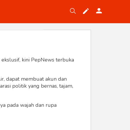
Tekno
Gaya
Wisata
Wanita
 ekslusif, kini PepNews terbuka
 Air, dapat membuat akun dan
asi politik yang bernas, tajam,
anya pada wajah dan rupa