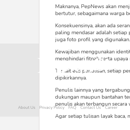
Maknanya, PepNews akan menjadi
bertutur, sebagaimana warga ber
Konsekuensinya, akan ada seran
paling mendasar adalah setiap 
juga foto profil yang digunakan.
Kewajiban menggunakan identitas
menghindari fitnah serta upaya
Terkait etis penulisan, setiap
dipikirkannya.
Penulis lainnya yang tergabu
dukungan maupun bantahan terha
penulis akan terbangun secara 
About Us
Privacy Policy
FAQ
Contact Us
Career
Agar setiap tulisan layak baca,
menyertainya seperti foto, vide