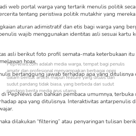
 web portal warga yang tertarik menulis politik secar
Buat Akun Baru
cerita tentang peristiwa politik mutakhir yang mereka a
gkaian aturan adimistratif dan etis bagi warga yang b
penulis wajib menggunakan identitas asli sesuai kartu
 asli berikut foto profil semata-mata keterbukaan itu s
 melawan hoax.
PepNews.com adalah media warga, tempat bagi penulis
amatir dan profesional menyampaikan berbagai opini
 penulis bertanggung jawab terhadap apa yang ditulisny
dalam bentuk artikel mapun feature yang ditulis dari
sudut pandang tidak biasa, yang berbeda dari sudut
pandang berita media arus utama.
ng di PepNews dan bahkan pembaca umumnya, terbuka
dap apa yang ditulisnya. Interaktivitas antarpenulis
wajar.
 maka dilakukan “filtering” atau penyaringan tulisan ber
o dan grafis sebelum ditayangkan.