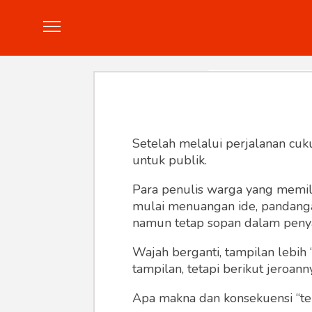
Politik
Konstitusi
Hankam
In
Setelah melalui perjalanan cuk
untuk publik.
Para penulis warga yang memili
mulai menuangan ide, pandangan,
namun tetap sopan dalam peny
Wajah berganti, tampilan lebih 
tampilan, tetapi berikut jeroann
Apa makna dan konsekuensi “te