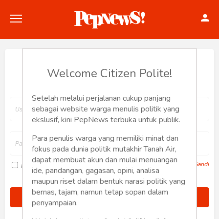
Hey, Welcome back.
Welcome Citizen Polite!
Setelah melalui perjalanan cukup panjang
Politik
sebagai website warga menulis politik yang
ekslusif, kini PepNews terbuka untuk publik.
Konstitusi
Para penulis warga yang memiliki minat dan
fokus pada dunia politik mutakhir Tanah Air,
Hankam
dapat membuat akun dan mulai menuangan
Lupa Sandi
Ingat saya
ide, pandangan, gagasan, opini, analisa
Internasional
maupun riset dalam bentuk narasi politik yang
bernas, tajam, namun tetap sopan dalam
Bisnis
penyampaian.