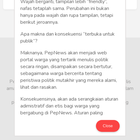
Humaniora
Buat Akun Baru
Wajah berganti, tampilan lebih “friendly”,
nafas tetaplah sama. Perubahan ini bukan
Sketsa
hanya pada wajah dan rupa tampilan, tetapi
berikut jeroannya.
Tekno
Apa makna dan konsekuensi “terbuka untuk
publik”?
Gaya
Maknanya, PepNews akan menjadi web
Wisata
portal warga yang tertarik menulis politik
secara ringan, disampaikan secara bertutur,
sebagaimana warga bercerita tentang
Wanita
peristiwa politik mutakhir yang mereka alami,
PepNews.com adalah media warga, tempat bagi penulis
lihat dan rasakan.
amatir dan profesional menyampaikan berbagai opini dalam
bentuk artikel mapun feature yang ditulis dari sudut
Konsekuensinya, akan ada serangkaian aturan
pandang tidak biasa, yang berbeda dari sudut pandang
adimistratif dan etis bagi warga yang
berita media arus utama.
bergabung di PepNews. Aturan paling
mendasar adalah setiap penulis wajib
menggunakan identitas asli sesuai kartu
Close
keterangan penduduk. Demikian juga foto