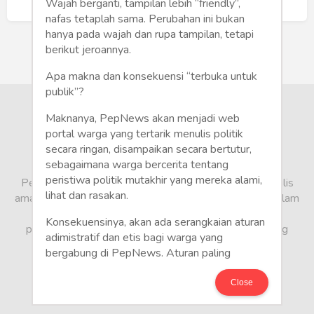
Humaniora
Buat Akun Baru
Wajah berganti, tampilan lebih “friendly”,
nafas tetaplah sama. Perubahan ini bukan
Sketsa
hanya pada wajah dan rupa tampilan, tetapi
berikut jeroannya.
Tekno
Apa makna dan konsekuensi “terbuka untuk
publik”?
Gaya
Maknanya, PepNews akan menjadi web
Wisata
portal warga yang tertarik menulis politik
secara ringan, disampaikan secara bertutur,
sebagaimana warga bercerita tentang
Wanita
peristiwa politik mutakhir yang mereka alami,
PepNews.com adalah media warga, tempat bagi penulis
lihat dan rasakan.
amatir dan profesional menyampaikan berbagai opini dalam
bentuk artikel mapun feature yang ditulis dari sudut
Konsekuensinya, akan ada serangkaian aturan
pandang tidak biasa, yang berbeda dari sudut pandang
adimistratif dan etis bagi warga yang
berita media arus utama.
bergabung di PepNews. Aturan paling
mendasar adalah setiap penulis wajib
menggunakan identitas asli sesuai kartu
Close
keterangan penduduk. Demikian juga foto