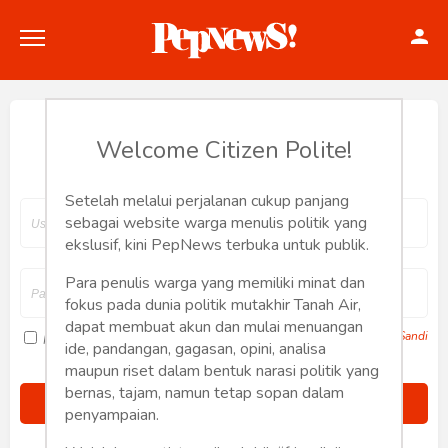
Hey, Welcome back.
Welcome Citizen Polite!
Setelah melalui perjalanan cukup panjang
Politik
sebagai website warga menulis politik yang
ekslusif, kini PepNews terbuka untuk publik.
Konstitusi
Para penulis warga yang memiliki minat dan
fokus pada dunia politik mutakhir Tanah Air,
Hankam
dapat membuat akun dan mulai menuangan
Lupa Sandi
Ingat saya
ide, pandangan, gagasan, opini, analisa
Internasional
maupun riset dalam bentuk narasi politik yang
bernas, tajam, namun tetap sopan dalam
Bisnis
penyampaian.