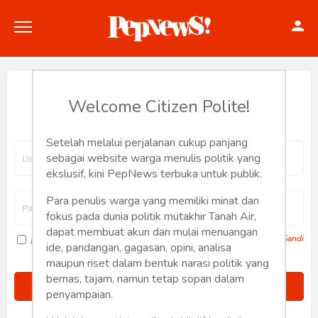
Hey, Welcome back.
Welcome Citizen Polite!
Setelah melalui perjalanan cukup panjang
Politik
sebagai website warga menulis politik yang
ekslusif, kini PepNews terbuka untuk publik.
Konstitusi
Para penulis warga yang memiliki minat dan
fokus pada dunia politik mutakhir Tanah Air,
Hankam
dapat membuat akun dan mulai menuangan
Lupa Sandi
Ingat saya
ide, pandangan, gagasan, opini, analisa
Internasional
maupun riset dalam bentuk narasi politik yang
bernas, tajam, namun tetap sopan dalam
Bisnis
penyampaian.