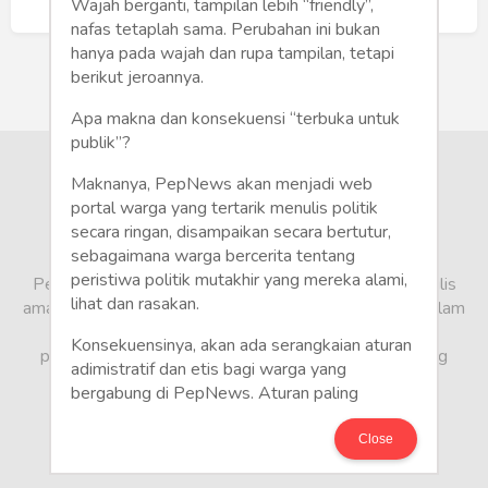
Humaniora
Buat Akun Baru
Wajah berganti, tampilan lebih “friendly”,
nafas tetaplah sama. Perubahan ini bukan
Sketsa
hanya pada wajah dan rupa tampilan, tetapi
berikut jeroannya.
Tekno
Apa makna dan konsekuensi “terbuka untuk
publik”?
Gaya
Maknanya, PepNews akan menjadi web
Wisata
portal warga yang tertarik menulis politik
secara ringan, disampaikan secara bertutur,
sebagaimana warga bercerita tentang
Wanita
peristiwa politik mutakhir yang mereka alami,
PepNews.com adalah media warga, tempat bagi penulis
lihat dan rasakan.
amatir dan profesional menyampaikan berbagai opini dalam
bentuk artikel mapun feature yang ditulis dari sudut
Konsekuensinya, akan ada serangkaian aturan
pandang tidak biasa, yang berbeda dari sudut pandang
adimistratif dan etis bagi warga yang
berita media arus utama.
bergabung di PepNews. Aturan paling
mendasar adalah setiap penulis wajib
menggunakan identitas asli sesuai kartu
Close
keterangan penduduk. Demikian juga foto