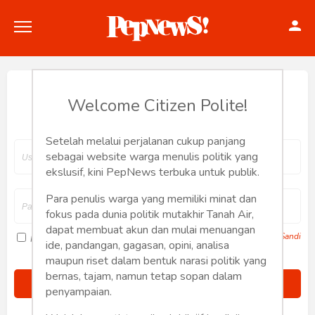
Hey, Welcome back.
Welcome Citizen Polite!
Setelah melalui perjalanan cukup panjang
Politik
sebagai website warga menulis politik yang
ekslusif, kini PepNews terbuka untuk publik.
Konstitusi
Para penulis warga yang memiliki minat dan
fokus pada dunia politik mutakhir Tanah Air,
Hankam
dapat membuat akun dan mulai menuangan
Lupa Sandi
Ingat saya
ide, pandangan, gagasan, opini, analisa
Internasional
maupun riset dalam bentuk narasi politik yang
bernas, tajam, namun tetap sopan dalam
Bisnis
penyampaian.