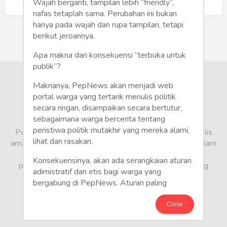
Humaniora
Buat Akun Baru
Wajah berganti, tampilan lebih “friendly”,
nafas tetaplah sama. Perubahan ini bukan
Sketsa
hanya pada wajah dan rupa tampilan, tetapi
berikut jeroannya.
Tekno
Apa makna dan konsekuensi “terbuka untuk
publik”?
Gaya
Maknanya, PepNews akan menjadi web
Wisata
portal warga yang tertarik menulis politik
secara ringan, disampaikan secara bertutur,
sebagaimana warga bercerita tentang
Wanita
peristiwa politik mutakhir yang mereka alami,
PepNews.com adalah media warga, tempat bagi penulis
lihat dan rasakan.
amatir dan profesional menyampaikan berbagai opini dalam
bentuk artikel mapun feature yang ditulis dari sudut
Konsekuensinya, akan ada serangkaian aturan
pandang tidak biasa, yang berbeda dari sudut pandang
adimistratif dan etis bagi warga yang
berita media arus utama.
bergabung di PepNews. Aturan paling
mendasar adalah setiap penulis wajib
menggunakan identitas asli sesuai kartu
Close
keterangan penduduk. Demikian juga foto