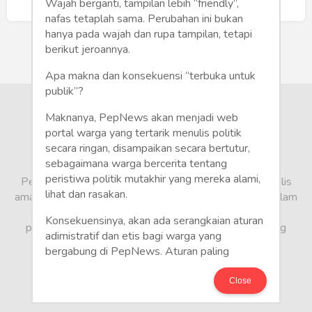
Humaniora
Buat Akun Baru
Wajah berganti, tampilan lebih “friendly”,
nafas tetaplah sama. Perubahan ini bukan
Sketsa
hanya pada wajah dan rupa tampilan, tetapi
berikut jeroannya.
Tekno
Apa makna dan konsekuensi “terbuka untuk
publik”?
Gaya
Maknanya, PepNews akan menjadi web
Wisata
portal warga yang tertarik menulis politik
secara ringan, disampaikan secara bertutur,
sebagaimana warga bercerita tentang
Wanita
peristiwa politik mutakhir yang mereka alami,
PepNews.com adalah media warga, tempat bagi penulis
lihat dan rasakan.
amatir dan profesional menyampaikan berbagai opini dalam
bentuk artikel mapun feature yang ditulis dari sudut
Konsekuensinya, akan ada serangkaian aturan
pandang tidak biasa, yang berbeda dari sudut pandang
adimistratif dan etis bagi warga yang
berita media arus utama.
bergabung di PepNews. Aturan paling
mendasar adalah setiap penulis wajib
menggunakan identitas asli sesuai kartu
Close
keterangan penduduk. Demikian juga foto