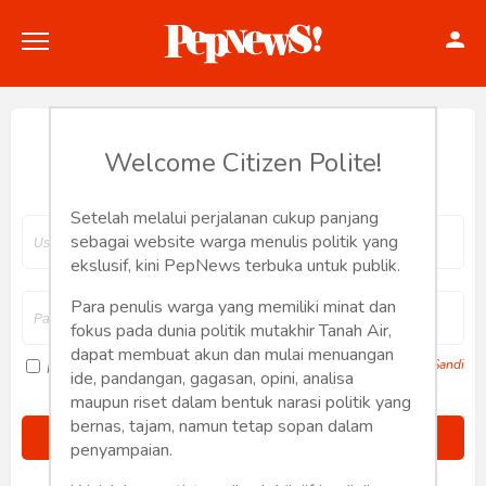
Hey, Welcome back.
Welcome Citizen Polite!
Setelah melalui perjalanan cukup panjang
Politik
sebagai website warga menulis politik yang
ekslusif, kini PepNews terbuka untuk publik.
Konstitusi
Para penulis warga yang memiliki minat dan
fokus pada dunia politik mutakhir Tanah Air,
Hankam
dapat membuat akun dan mulai menuangan
Lupa Sandi
Ingat saya
ide, pandangan, gagasan, opini, analisa
Internasional
maupun riset dalam bentuk narasi politik yang
bernas, tajam, namun tetap sopan dalam
Bisnis
penyampaian.