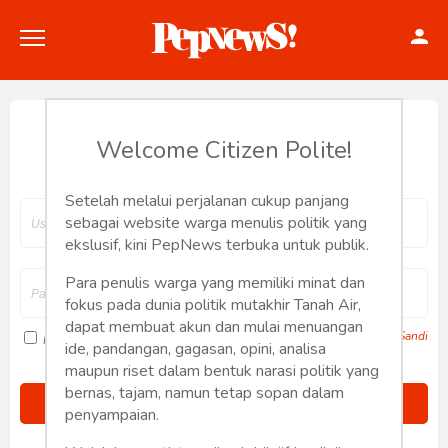
Hey, Welcome back.
Welcome Citizen Polite!
Setelah melalui perjalanan cukup panjang
Politik
sebagai website warga menulis politik yang
ekslusif, kini PepNews terbuka untuk publik.
Konstitusi
Para penulis warga yang memiliki minat dan
fokus pada dunia politik mutakhir Tanah Air,
Hankam
dapat membuat akun dan mulai menuangan
Lupa Sandi
Ingat saya
ide, pandangan, gagasan, opini, analisa
Internasional
maupun riset dalam bentuk narasi politik yang
bernas, tajam, namun tetap sopan dalam
Bisnis
penyampaian.