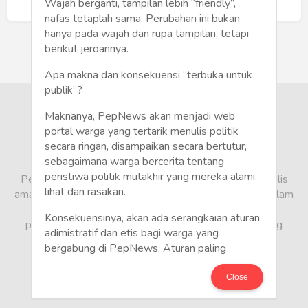
Humaniora
Buat Akun Baru
Wajah berganti, tampilan lebih “friendly”,
nafas tetaplah sama. Perubahan ini bukan
Sketsa
hanya pada wajah dan rupa tampilan, tetapi
berikut jeroannya.
Tekno
Apa makna dan konsekuensi “terbuka untuk
publik”?
Gaya
Maknanya, PepNews akan menjadi web
Wisata
portal warga yang tertarik menulis politik
secara ringan, disampaikan secara bertutur,
sebagaimana warga bercerita tentang
Wanita
peristiwa politik mutakhir yang mereka alami,
PepNews.com adalah media warga, tempat bagi penulis
lihat dan rasakan.
amatir dan profesional menyampaikan berbagai opini dalam
bentuk artikel mapun feature yang ditulis dari sudut
Konsekuensinya, akan ada serangkaian aturan
pandang tidak biasa, yang berbeda dari sudut pandang
adimistratif dan etis bagi warga yang
berita media arus utama.
bergabung di PepNews. Aturan paling
mendasar adalah setiap penulis wajib
menggunakan identitas asli sesuai kartu
Close
keterangan penduduk. Demikian juga foto