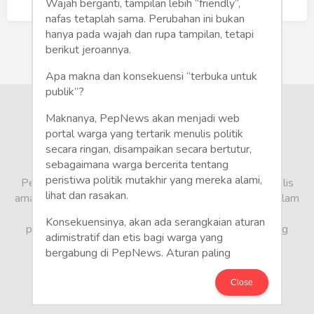
Humaniora
Buat Akun Baru
Wajah berganti, tampilan lebih “friendly”,
nafas tetaplah sama. Perubahan ini bukan
Sketsa
hanya pada wajah dan rupa tampilan, tetapi
berikut jeroannya.
Tekno
Apa makna dan konsekuensi “terbuka untuk
publik”?
Gaya
Maknanya, PepNews akan menjadi web
Wisata
portal warga yang tertarik menulis politik
secara ringan, disampaikan secara bertutur,
sebagaimana warga bercerita tentang
Wanita
peristiwa politik mutakhir yang mereka alami,
PepNews.com adalah media warga, tempat bagi penulis
lihat dan rasakan.
amatir dan profesional menyampaikan berbagai opini dalam
bentuk artikel mapun feature yang ditulis dari sudut
Konsekuensinya, akan ada serangkaian aturan
pandang tidak biasa, yang berbeda dari sudut pandang
adimistratif dan etis bagi warga yang
berita media arus utama.
bergabung di PepNews. Aturan paling
mendasar adalah setiap penulis wajib
menggunakan identitas asli sesuai kartu
Close
keterangan penduduk. Demikian juga foto