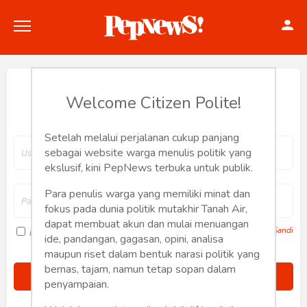
Hey, Welcome back.
Welcome Citizen Polite!
Setelah melalui perjalanan cukup panjang
Politik
sebagai website warga menulis politik yang
ekslusif, kini PepNews terbuka untuk publik.
Konstitusi
Para penulis warga yang memiliki minat dan
fokus pada dunia politik mutakhir Tanah Air,
Hankam
dapat membuat akun dan mulai menuangan
Lupa Sandi
Ingat saya
ide, pandangan, gagasan, opini, analisa
Internasional
maupun riset dalam bentuk narasi politik yang
bernas, tajam, namun tetap sopan dalam
Bisnis
penyampaian.