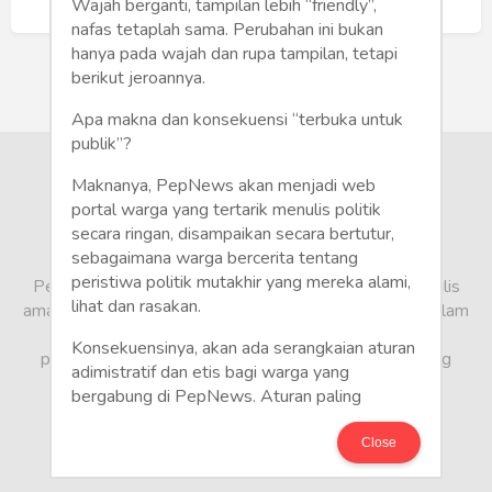
Humaniora
Buat Akun Baru
Wajah berganti, tampilan lebih “friendly”,
nafas tetaplah sama. Perubahan ini bukan
Sketsa
hanya pada wajah dan rupa tampilan, tetapi
berikut jeroannya.
Tekno
Apa makna dan konsekuensi “terbuka untuk
publik”?
Gaya
Maknanya, PepNews akan menjadi web
Wisata
portal warga yang tertarik menulis politik
secara ringan, disampaikan secara bertutur,
sebagaimana warga bercerita tentang
Wanita
peristiwa politik mutakhir yang mereka alami,
PepNews.com adalah media warga, tempat bagi penulis
lihat dan rasakan.
amatir dan profesional menyampaikan berbagai opini dalam
bentuk artikel mapun feature yang ditulis dari sudut
Konsekuensinya, akan ada serangkaian aturan
pandang tidak biasa, yang berbeda dari sudut pandang
adimistratif dan etis bagi warga yang
berita media arus utama.
bergabung di PepNews. Aturan paling
mendasar adalah setiap penulis wajib
menggunakan identitas asli sesuai kartu
Close
keterangan penduduk. Demikian juga foto