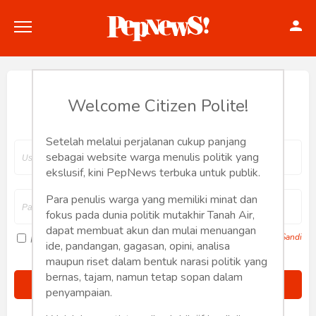
Hey, Welcome back.
Welcome Citizen Polite!
Setelah melalui perjalanan cukup panjang
Politik
sebagai website warga menulis politik yang
ekslusif, kini PepNews terbuka untuk publik.
Konstitusi
Para penulis warga yang memiliki minat dan
fokus pada dunia politik mutakhir Tanah Air,
Hankam
dapat membuat akun dan mulai menuangan
Lupa Sandi
Ingat saya
ide, pandangan, gagasan, opini, analisa
Internasional
maupun riset dalam bentuk narasi politik yang
bernas, tajam, namun tetap sopan dalam
Bisnis
penyampaian.