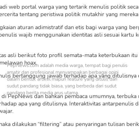
 web portal warga yang tertarik menulis politik secar
Buat Akun Baru
cerita tentang peristiwa politik mutakhir yang mereka a
gkaian aturan adimistratif dan etis bagi warga yang b
penulis wajib menggunakan identitas asli sesuai kartu
 asli berikut foto profil semata-mata keterbukaan itu s
 melawan hoax.
PepNews.com adalah media warga, tempat bagi penulis
amatir dan profesional menyampaikan berbagai opini
 penulis bertanggung jawab terhadap apa yang ditulisny
dalam bentuk artikel mapun feature yang ditulis dari
sudut pandang tidak biasa, yang berbeda dari sudut
pandang berita media arus utama.
ng di PepNews dan bahkan pembaca umumnya, terbuka
dap apa yang ditulisnya. Interaktivitas antarpenulis
wajar.
 maka dilakukan “filtering” atau penyaringan tulisan ber
o dan grafis sebelum ditayangkan.