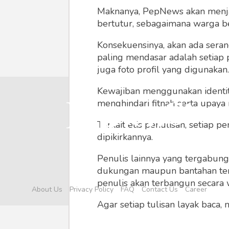
Maknanya, PepNews akan menjadi
bertutur, sebagaimana warga ber
Konsekuensinya, akan ada seran
paling mendasar adalah setiap 
juga foto profil yang digunakan.
Kewajiban menggunakan identitas
menghindari fitnah serta upaya
Terkait etis penulisan, setiap
dipikirkannya.
Penulis lainnya yang tergabu
dukungan maupun bantahan terha
penulis akan terbangun secara 
About Us
Privacy Policy
FAQ
Contact Us
Career
Agar setiap tulisan layak baca,
menyertainya seperti foto, vide