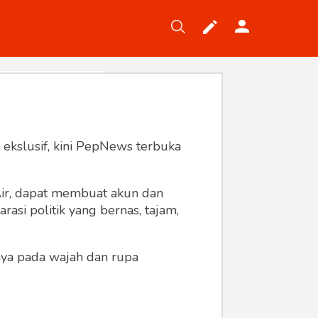
Tekno
Gaya
Wisata
Wanita
 ekslusif, kini PepNews terbuka
 Air, dapat membuat akun dan
asi politik yang bernas, tajam,
anya pada wajah dan rupa