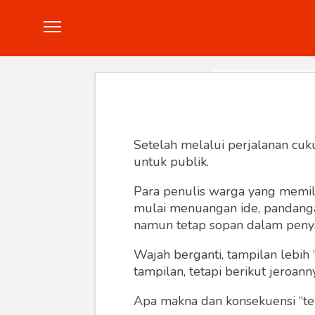
Politik
Konstitusi
Hankam
In
Setelah melalui perjalanan cuk
untuk publik.
Para penulis warga yang memili
mulai menuangan ide, pandangan,
namun tetap sopan dalam peny
Wajah berganti, tampilan lebih 
tampilan, tetapi berikut jeroann
Apa makna dan konsekuensi “te