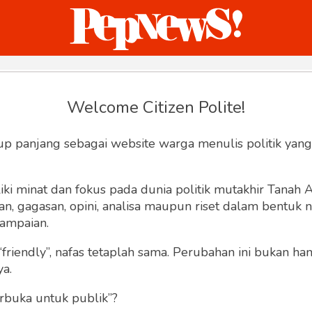
ternasional
Bisnis
Humaniora
Sketsa
Welcome Citizen Polite!
Hey, Welcome back.
up panjang sebagai website warga menulis politik yang
ki minat dan fokus pada dunia politik mutakhir Tanah
 gagasan, opini, analisa maupun riset dalam bentuk nar
ampaian.
“friendly”, nafas tetaplah sama. Perubahan ini bukan h
Lupa Sandi
Ingat saya
ya.
rbuka untuk publik”?