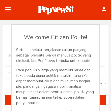
Hey, Welcome back.
Welcome Citizen Polite!
Setelah melalui perjalanan cukup panjang
Politik
sebagai website warga menulis politik yang
ekslusif, kini PepNews terbuka untuk publik.
Konstitusi
Para penulis warga yang memiliki minat dan
fokus pada dunia politik mutakhir Tanah Air,
Hankam
dapat membuat akun dan mulai menuangan
Lupa Sandi
Ingat saya
ide, pandangan, gagasan, opini, analisa
Internasional
maupun riset dalam bentuk narasi politik yang
bernas, tajam, namun tetap sopan dalam
Bisnis
penyampaian.