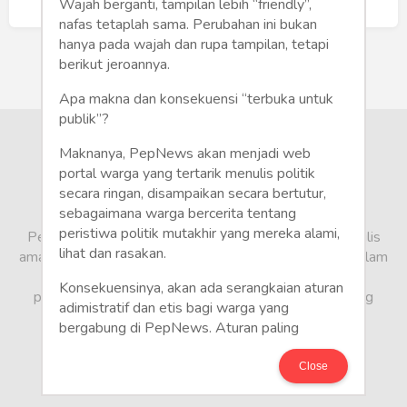
Humaniora
Buat Akun Baru
Wajah berganti, tampilan lebih “friendly”,
nafas tetaplah sama. Perubahan ini bukan
Sketsa
hanya pada wajah dan rupa tampilan, tetapi
berikut jeroannya.
Tekno
Apa makna dan konsekuensi “terbuka untuk
publik”?
Gaya
Maknanya, PepNews akan menjadi web
Wisata
portal warga yang tertarik menulis politik
secara ringan, disampaikan secara bertutur,
sebagaimana warga bercerita tentang
Wanita
peristiwa politik mutakhir yang mereka alami,
PepNews.com adalah media warga, tempat bagi penulis
lihat dan rasakan.
amatir dan profesional menyampaikan berbagai opini dalam
bentuk artikel mapun feature yang ditulis dari sudut
Konsekuensinya, akan ada serangkaian aturan
pandang tidak biasa, yang berbeda dari sudut pandang
adimistratif dan etis bagi warga yang
berita media arus utama.
bergabung di PepNews. Aturan paling
mendasar adalah setiap penulis wajib
menggunakan identitas asli sesuai kartu
Close
keterangan penduduk. Demikian juga foto