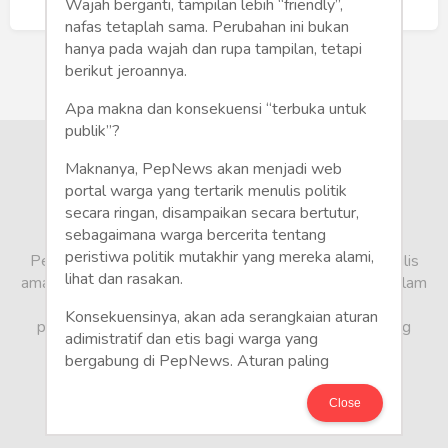
Humaniora
Buat Akun Baru
Wajah berganti, tampilan lebih “friendly”,
nafas tetaplah sama. Perubahan ini bukan
Sketsa
hanya pada wajah dan rupa tampilan, tetapi
berikut jeroannya.
Tekno
Apa makna dan konsekuensi “terbuka untuk
publik”?
Gaya
Maknanya, PepNews akan menjadi web
Wisata
portal warga yang tertarik menulis politik
secara ringan, disampaikan secara bertutur,
sebagaimana warga bercerita tentang
Wanita
peristiwa politik mutakhir yang mereka alami,
PepNews.com adalah media warga, tempat bagi penulis
lihat dan rasakan.
amatir dan profesional menyampaikan berbagai opini dalam
bentuk artikel mapun feature yang ditulis dari sudut
Konsekuensinya, akan ada serangkaian aturan
pandang tidak biasa, yang berbeda dari sudut pandang
adimistratif dan etis bagi warga yang
berita media arus utama.
bergabung di PepNews. Aturan paling
mendasar adalah setiap penulis wajib
menggunakan identitas asli sesuai kartu
Close
keterangan penduduk. Demikian juga foto