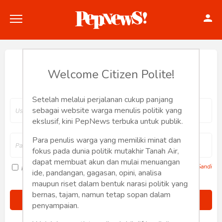
Hey, Welcome back.
Welcome Citizen Polite!
Setelah melalui perjalanan cukup panjang
Politik
sebagai website warga menulis politik yang
ekslusif, kini PepNews terbuka untuk publik.
Konstitusi
Para penulis warga yang memiliki minat dan
fokus pada dunia politik mutakhir Tanah Air,
Hankam
dapat membuat akun dan mulai menuangan
Lupa Sandi
Ingat saya
ide, pandangan, gagasan, opini, analisa
Internasional
maupun riset dalam bentuk narasi politik yang
bernas, tajam, namun tetap sopan dalam
Bisnis
penyampaian.