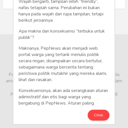
Humaniora
Buat Akun Baru
Wajah berganti, tampilan lebih “friendly”,
nafas tetaplah sama. Perubahan ini bukan
Sketsa
hanya pada wajah dan rupa tampilan, tetapi
berikut jeroannya.
Tekno
Apa makna dan konsekuensi “terbuka untuk
publik”?
Gaya
Maknanya, PepNews akan menjadi web
Wisata
portal warga yang tertarik menulis politik
secara ringan, disampaikan secara bertutur,
sebagaimana warga bercerita tentang
Wanita
peristiwa politik mutakhir yang mereka alami,
PepNews.com adalah media warga, tempat bagi penulis
lihat dan rasakan.
amatir dan profesional menyampaikan berbagai opini dalam
bentuk artikel mapun feature yang ditulis dari sudut
Konsekuensinya, akan ada serangkaian aturan
pandang tidak biasa, yang berbeda dari sudut pandang
adimistratif dan etis bagi warga yang
berita media arus utama.
bergabung di PepNews. Aturan paling
mendasar adalah setiap penulis wajib
menggunakan identitas asli sesuai kartu
Close
keterangan penduduk. Demikian juga foto