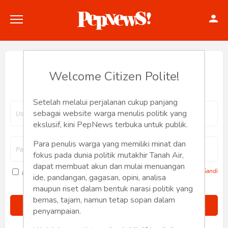
Hey, Welcome back.
Welcome Citizen Polite!
Setelah melalui perjalanan cukup panjang
Politik
sebagai website warga menulis politik yang
ekslusif, kini PepNews terbuka untuk publik.
Konstitusi
Para penulis warga yang memiliki minat dan
fokus pada dunia politik mutakhir Tanah Air,
Hankam
dapat membuat akun dan mulai menuangan
Lupa Sandi
Ingat saya
ide, pandangan, gagasan, opini, analisa
Internasional
maupun riset dalam bentuk narasi politik yang
bernas, tajam, namun tetap sopan dalam
Bisnis
penyampaian.