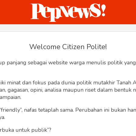
ternasional
Bisnis
Humaniora
Sketsa
Welcome Citizen Polite!
Hey, Welcome back.
up panjang sebagai website warga menulis politik yang
ki minat dan fokus pada dunia politik mutakhir Tanah
 gagasan, opini, analisa maupun riset dalam bentuk nar
ampaian.
“friendly”, nafas tetaplah sama. Perubahan ini bukan h
Lupa Sandi
Ingat saya
ya.
rbuka untuk publik”?