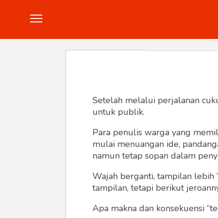
Politik
Konstitusi
Hankam
In
Setelah melalui perjalanan cuk
untuk publik.
Para penulis warga yang memili
mulai menuangan ide, pandangan,
namun tetap sopan dalam peny
Wajah berganti, tampilan lebih 
tampilan, tetapi berikut jeroann
Apa makna dan konsekuensi “te