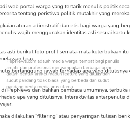
 web portal warga yang tertarik menulis politik secar
Buat Akun Baru
cerita tentang peristiwa politik mutakhir yang mereka a
gkaian aturan adimistratif dan etis bagi warga yang b
penulis wajib menggunakan identitas asli sesuai kartu
 asli berikut foto profil semata-mata keterbukaan itu s
 melawan hoax.
PepNews.com adalah media warga, tempat bagi penulis
amatir dan profesional menyampaikan berbagai opini
 penulis bertanggung jawab terhadap apa yang ditulisny
dalam bentuk artikel mapun feature yang ditulis dari
sudut pandang tidak biasa, yang berbeda dari sudut
pandang berita media arus utama.
ng di PepNews dan bahkan pembaca umumnya, terbuka
dap apa yang ditulisnya. Interaktivitas antarpenulis
wajar.
 maka dilakukan “filtering” atau penyaringan tulisan ber
o dan grafis sebelum ditayangkan.