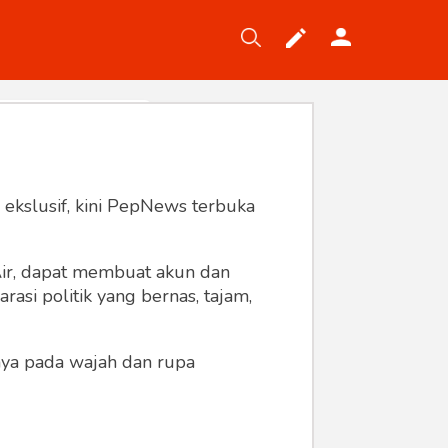
Tekno
Gaya
Wisata
Wanita
 ekslusif, kini PepNews terbuka
 Air, dapat membuat akun dan
asi politik yang bernas, tajam,
anya pada wajah dan rupa