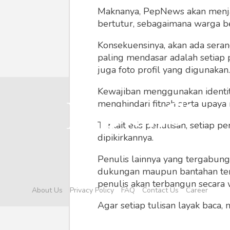
Maknanya, PepNews akan menjadi
bertutur, sebagaimana warga ber
Konsekuensinya, akan ada seran
paling mendasar adalah setiap 
juga foto profil yang digunakan.
Kewajiban menggunakan identitas
menghindari fitnah serta upaya
Terkait etis penulisan, setiap
dipikirkannya.
Penulis lainnya yang tergabu
dukungan maupun bantahan terha
penulis akan terbangun secara 
About Us
Privacy Policy
FAQ
Contact Us
Career
Agar setiap tulisan layak baca,
menyertainya seperti foto, vide