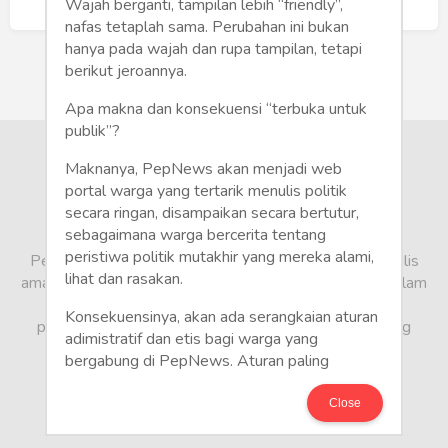
Humaniora
Buat Akun Baru
Wajah berganti, tampilan lebih “friendly”,
nafas tetaplah sama. Perubahan ini bukan
Sketsa
hanya pada wajah dan rupa tampilan, tetapi
berikut jeroannya.
Tekno
Apa makna dan konsekuensi “terbuka untuk
publik”?
Gaya
Maknanya, PepNews akan menjadi web
Wisata
portal warga yang tertarik menulis politik
secara ringan, disampaikan secara bertutur,
sebagaimana warga bercerita tentang
Wanita
peristiwa politik mutakhir yang mereka alami,
PepNews.com adalah media warga, tempat bagi penulis
lihat dan rasakan.
amatir dan profesional menyampaikan berbagai opini dalam
bentuk artikel mapun feature yang ditulis dari sudut
Konsekuensinya, akan ada serangkaian aturan
pandang tidak biasa, yang berbeda dari sudut pandang
adimistratif dan etis bagi warga yang
berita media arus utama.
bergabung di PepNews. Aturan paling
mendasar adalah setiap penulis wajib
menggunakan identitas asli sesuai kartu
Close
keterangan penduduk. Demikian juga foto