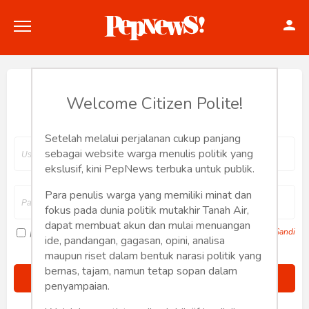
Hey, Welcome back.
Welcome Citizen Polite!
Setelah melalui perjalanan cukup panjang
Politik
sebagai website warga menulis politik yang
ekslusif, kini PepNews terbuka untuk publik.
Konstitusi
Para penulis warga yang memiliki minat dan
fokus pada dunia politik mutakhir Tanah Air,
Hankam
dapat membuat akun dan mulai menuangan
Lupa Sandi
Ingat saya
ide, pandangan, gagasan, opini, analisa
Internasional
maupun riset dalam bentuk narasi politik yang
bernas, tajam, namun tetap sopan dalam
Bisnis
penyampaian.