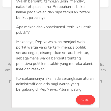
Humaniora
Buat Akun Baru
Wajah berganti, tampilan lebih “friendly”,
nafas tetaplah sama. Perubahan ini bukan
Sketsa
hanya pada wajah dan rupa tampilan, tetapi
berikut jeroannya.
Tekno
Apa makna dan konsekuensi “terbuka untuk
publik”?
Gaya
Maknanya, PepNews akan menjadi web
Wisata
portal warga yang tertarik menulis politik
secara ringan, disampaikan secara bertutur,
sebagaimana warga bercerita tentang
Wanita
peristiwa politik mutakhir yang mereka alami,
PepNews.com adalah media warga, tempat bagi penulis
lihat dan rasakan.
amatir dan profesional menyampaikan berbagai opini dalam
bentuk artikel mapun feature yang ditulis dari sudut
Konsekuensinya, akan ada serangkaian aturan
pandang tidak biasa, yang berbeda dari sudut pandang
adimistratif dan etis bagi warga yang
berita media arus utama.
bergabung di PepNews. Aturan paling
mendasar adalah setiap penulis wajib
menggunakan identitas asli sesuai kartu
Close
keterangan penduduk. Demikian juga foto