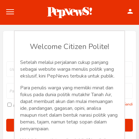
Hey, Welcome back.
Welcome Citizen Polite!
Setelah melalui perjalanan cukup panjang
Politik
sebagai website warga menulis politik yang
ekslusif, kini PepNews terbuka untuk publik.
Konstitusi
Para penulis warga yang memiliki minat dan
fokus pada dunia politik mutakhir Tanah Air,
Hankam
dapat membuat akun dan mulai menuangan
Lupa Sandi
Ingat saya
ide, pandangan, gagasan, opini, analisa
Internasional
maupun riset dalam bentuk narasi politik yang
bernas, tajam, namun tetap sopan dalam
Bisnis
penyampaian.