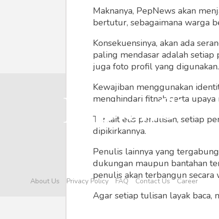
Maknanya, PepNews akan menjadi
bertutur, sebagaimana warga ber
Konsekuensinya, akan ada seran
paling mendasar adalah setiap 
juga foto profil yang digunakan.
Kewajiban menggunakan identitas
menghindari fitnah serta upaya
Terkait etis penulisan, setiap
dipikirkannya.
Penulis lainnya yang tergabu
dukungan maupun bantahan terha
penulis akan terbangun secara 
About Us
Privacy Policy
FAQ
Contact Us
Career
Agar setiap tulisan layak baca,
menyertainya seperti foto, vide