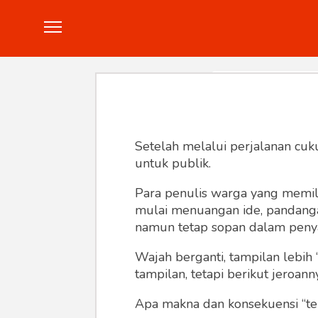
Politik
Konstitusi
Hankam
In
Setelah melalui perjalanan cuk
untuk publik.
Para penulis warga yang memili
mulai menuangan ide, pandangan,
namun tetap sopan dalam peny
Wajah berganti, tampilan lebih 
tampilan, tetapi berikut jeroann
Apa makna dan konsekuensi “te