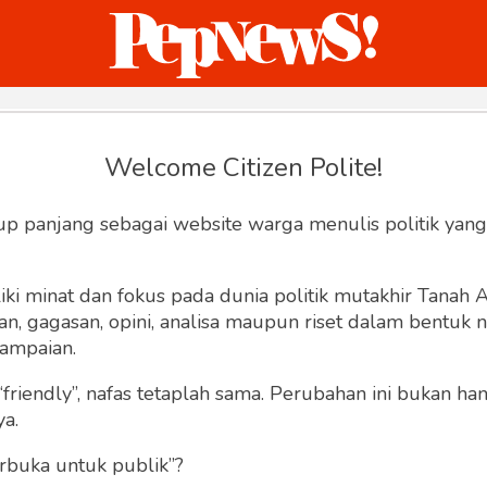
ternasional
Bisnis
Humaniora
Sketsa
Welcome Citizen Polite!
Hey, Welcome back.
up panjang sebagai website warga menulis politik yang
ki minat dan fokus pada dunia politik mutakhir Tanah
 gagasan, opini, analisa maupun riset dalam bentuk nar
ampaian.
“friendly”, nafas tetaplah sama. Perubahan ini bukan h
Lupa Sandi
Ingat saya
ya.
rbuka untuk publik”?