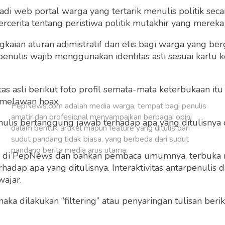
 web portal warga yang tertarik menulis politik secar
Buat Akun Baru
cerita tentang peristiwa politik mutakhir yang mereka a
gkaian aturan adimistratif dan etis bagi warga yang b
penulis wajib menggunakan identitas asli sesuai kartu
 asli berikut foto profil semata-mata keterbukaan itu s
 melawan hoax.
PepNews.com adalah media warga, tempat bagi penulis
amatir dan profesional menyampaikan berbagai opini
 penulis bertanggung jawab terhadap apa yang ditulisny
dalam bentuk artikel mapun feature yang ditulis dari
sudut pandang tidak biasa, yang berbeda dari sudut
pandang berita media arus utama.
ng di PepNews dan bahkan pembaca umumnya, terbuka
dap apa yang ditulisnya. Interaktivitas antarpenulis
wajar.
 maka dilakukan “filtering” atau penyaringan tulisan ber
o dan grafis sebelum ditayangkan.