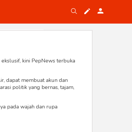
Tekno
Gaya
Wisata
Wanita
 ekslusif, kini PepNews terbuka
 Air, dapat membuat akun dan
asi politik yang bernas, tajam,
anya pada wajah dan rupa