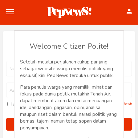
Hey, Welcome back.
Welcome Citizen Polite!
Setelah melalui perjalanan cukup panjang
Politik
sebagai website warga menulis politik yang
ekslusif, kini PepNews terbuka untuk publik.
Konstitusi
Para penulis warga yang memiliki minat dan
fokus pada dunia politik mutakhir Tanah Air,
Hankam
dapat membuat akun dan mulai menuangan
Lupa Sandi
Ingat saya
ide, pandangan, gagasan, opini, analisa
Internasional
maupun riset dalam bentuk narasi politik yang
bernas, tajam, namun tetap sopan dalam
Bisnis
penyampaian.