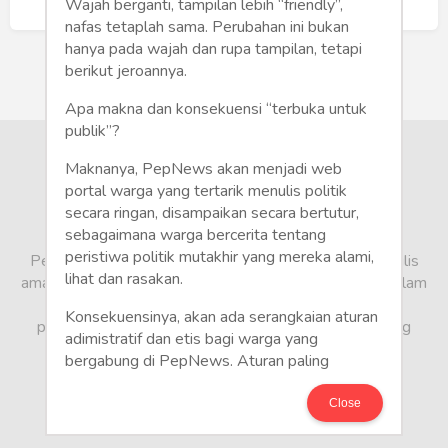
Humaniora
Buat Akun Baru
Wajah berganti, tampilan lebih “friendly”,
nafas tetaplah sama. Perubahan ini bukan
Sketsa
hanya pada wajah dan rupa tampilan, tetapi
berikut jeroannya.
Tekno
Apa makna dan konsekuensi “terbuka untuk
publik”?
Gaya
Maknanya, PepNews akan menjadi web
Wisata
portal warga yang tertarik menulis politik
secara ringan, disampaikan secara bertutur,
sebagaimana warga bercerita tentang
Wanita
peristiwa politik mutakhir yang mereka alami,
PepNews.com adalah media warga, tempat bagi penulis
lihat dan rasakan.
amatir dan profesional menyampaikan berbagai opini dalam
bentuk artikel mapun feature yang ditulis dari sudut
Konsekuensinya, akan ada serangkaian aturan
pandang tidak biasa, yang berbeda dari sudut pandang
adimistratif dan etis bagi warga yang
berita media arus utama.
bergabung di PepNews. Aturan paling
mendasar adalah setiap penulis wajib
menggunakan identitas asli sesuai kartu
Close
keterangan penduduk. Demikian juga foto