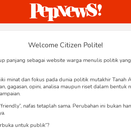
ternasional
Bisnis
Humaniora
Sketsa
Welcome Citizen Polite!
Hey, Welcome back.
up panjang sebagai website warga menulis politik yang
ki minat dan fokus pada dunia politik mutakhir Tanah
 gagasan, opini, analisa maupun riset dalam bentuk nar
ampaian.
“friendly”, nafas tetaplah sama. Perubahan ini bukan h
Lupa Sandi
Ingat saya
ya.
rbuka untuk publik”?