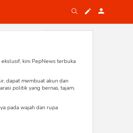
Tekno
Gaya
Wisata
Wanita
 ekslusif, kini PepNews terbuka
 Air, dapat membuat akun dan
asi politik yang bernas, tajam,
anya pada wajah dan rupa