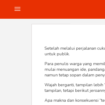
Politik
Konstitusi
Hankam
In
Setelah melalui perjalanan cuk
untuk publik.
Para penulis warga yang memili
mulai menuangan ide, pandangan,
namun tetap sopan dalam peny
Wajah berganti, tampilan lebih 
tampilan, tetapi berikut jeroann
Apa makna dan konsekuensi “te