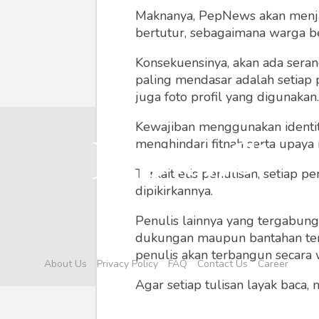
Maknanya, PepNews akan menjadi
bertutur, sebagaimana warga ber
Konsekuensinya, akan ada seran
paling mendasar adalah setiap 
juga foto profil yang digunakan.
Kewajiban menggunakan identitas
menghindari fitnah serta upaya
Terkait etis penulisan, setiap
dipikirkannya.
Penulis lainnya yang tergabu
dukungan maupun bantahan terha
penulis akan terbangun secara 
About Us
Privacy Policy
FAQ
Contact Us
Career
Agar setiap tulisan layak baca,
menyertainya seperti foto, vide