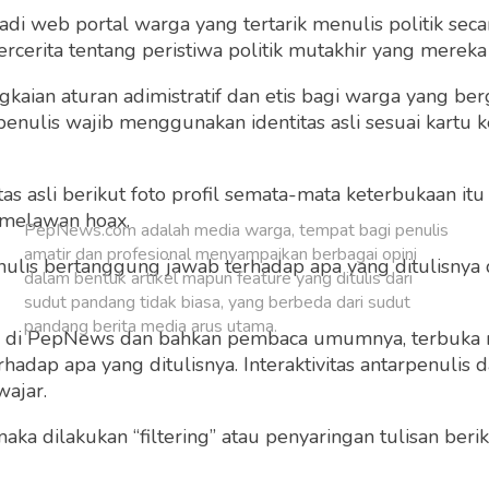
 web portal warga yang tertarik menulis politik secar
Buat Akun Baru
cerita tentang peristiwa politik mutakhir yang mereka a
gkaian aturan adimistratif dan etis bagi warga yang b
penulis wajib menggunakan identitas asli sesuai kartu
 asli berikut foto profil semata-mata keterbukaan itu s
 melawan hoax.
PepNews.com adalah media warga, tempat bagi penulis
amatir dan profesional menyampaikan berbagai opini
 penulis bertanggung jawab terhadap apa yang ditulisny
dalam bentuk artikel mapun feature yang ditulis dari
sudut pandang tidak biasa, yang berbeda dari sudut
pandang berita media arus utama.
ng di PepNews dan bahkan pembaca umumnya, terbuka
dap apa yang ditulisnya. Interaktivitas antarpenulis
wajar.
 maka dilakukan “filtering” atau penyaringan tulisan ber
o dan grafis sebelum ditayangkan.