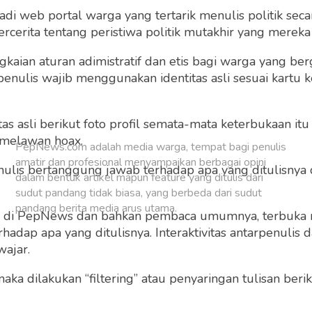
 web portal warga yang tertarik menulis politik secar
Buat Akun Baru
cerita tentang peristiwa politik mutakhir yang mereka a
gkaian aturan adimistratif dan etis bagi warga yang b
penulis wajib menggunakan identitas asli sesuai kartu
 asli berikut foto profil semata-mata keterbukaan itu s
 melawan hoax.
PepNews.com adalah media warga, tempat bagi penulis
amatir dan profesional menyampaikan berbagai opini
 penulis bertanggung jawab terhadap apa yang ditulisny
dalam bentuk artikel mapun feature yang ditulis dari
sudut pandang tidak biasa, yang berbeda dari sudut
pandang berita media arus utama.
ng di PepNews dan bahkan pembaca umumnya, terbuka
dap apa yang ditulisnya. Interaktivitas antarpenulis
wajar.
 maka dilakukan “filtering” atau penyaringan tulisan ber
o dan grafis sebelum ditayangkan.