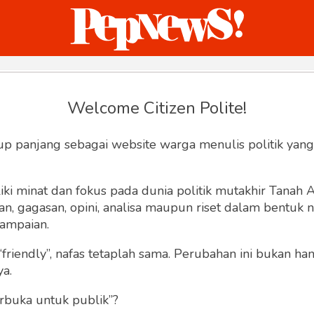
ternasional
Bisnis
Humaniora
Sketsa
Welcome Citizen Polite!
Hey, Welcome back.
up panjang sebagai website warga menulis politik yang
ki minat dan fokus pada dunia politik mutakhir Tanah
 gagasan, opini, analisa maupun riset dalam bentuk nar
ampaian.
“friendly”, nafas tetaplah sama. Perubahan ini bukan h
Lupa Sandi
Ingat saya
ya.
rbuka untuk publik”?