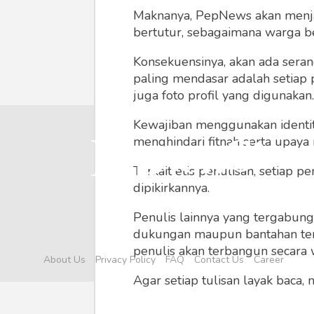
Maknanya, PepNews akan menjadi
bertutur, sebagaimana warga ber
Konsekuensinya, akan ada seran
paling mendasar adalah setiap 
juga foto profil yang digunakan.
Kewajiban menggunakan identitas
menghindari fitnah serta upaya
Terkait etis penulisan, setiap
dipikirkannya.
Penulis lainnya yang tergabu
dukungan maupun bantahan terha
penulis akan terbangun secara 
About Us
Privacy Policy
FAQ
Contact Us
Career
Agar setiap tulisan layak baca,
menyertainya seperti foto, vide