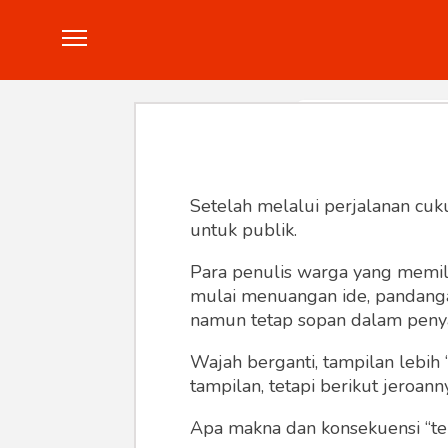
Politik
Konstitusi
Hankam
In
Setelah melalui perjalanan cuk
untuk publik.
Para penulis warga yang memili
mulai menuangan ide, pandangan,
namun tetap sopan dalam peny
Wajah berganti, tampilan lebih 
tampilan, tetapi berikut jeroann
Apa makna dan konsekuensi “te