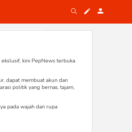
Tekno
Gaya
Wisata
Wanita
 ekslusif, kini PepNews terbuka
 Air, dapat membuat akun dan
asi politik yang bernas, tajam,
anya pada wajah dan rupa