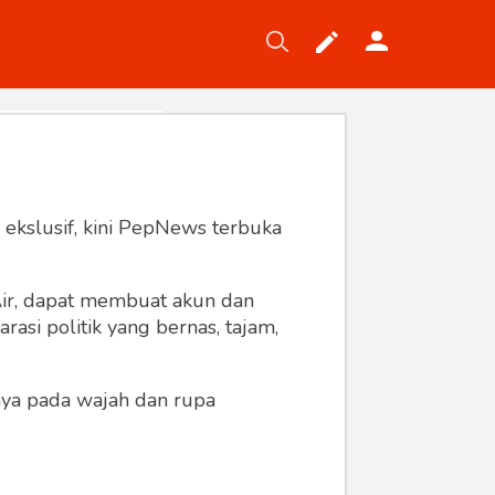
Tekno
Gaya
Wisata
Wanita
 ekslusif, kini PepNews terbuka
 Air, dapat membuat akun dan
asi politik yang bernas, tajam,
anya pada wajah dan rupa