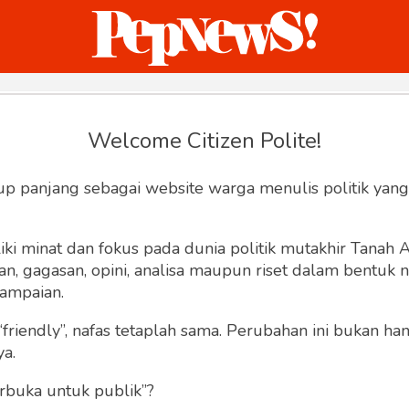
ternasional
Bisnis
Humaniora
Sketsa
Welcome Citizen Polite!
Hey, Welcome back.
up panjang sebagai website warga menulis politik yang
ki minat dan fokus pada dunia politik mutakhir Tanah
 gagasan, opini, analisa maupun riset dalam bentuk nar
ampaian.
“friendly”, nafas tetaplah sama. Perubahan ini bukan h
Lupa Sandi
Ingat saya
ya.
rbuka untuk publik”?