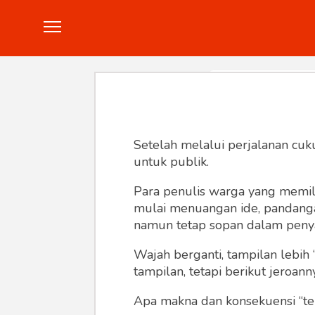
Politik
Konstitusi
Hankam
In
Setelah melalui perjalanan cuk
untuk publik.
Para penulis warga yang memili
mulai menuangan ide, pandangan,
namun tetap sopan dalam peny
Wajah berganti, tampilan lebih 
tampilan, tetapi berikut jeroann
Apa makna dan konsekuensi “te