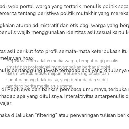
 web portal warga yang tertarik menulis politik secar
Buat Akun Baru
cerita tentang peristiwa politik mutakhir yang mereka a
gkaian aturan adimistratif dan etis bagi warga yang b
penulis wajib menggunakan identitas asli sesuai kartu
 asli berikut foto profil semata-mata keterbukaan itu s
 melawan hoax.
PepNews.com adalah media warga, tempat bagi penulis
amatir dan profesional menyampaikan berbagai opini
 penulis bertanggung jawab terhadap apa yang ditulisny
dalam bentuk artikel mapun feature yang ditulis dari
sudut pandang tidak biasa, yang berbeda dari sudut
pandang berita media arus utama.
ng di PepNews dan bahkan pembaca umumnya, terbuka
dap apa yang ditulisnya. Interaktivitas antarpenulis
wajar.
 maka dilakukan “filtering” atau penyaringan tulisan ber
o dan grafis sebelum ditayangkan.