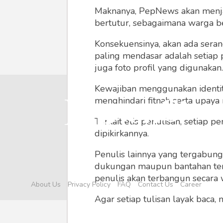
Maknanya, PepNews akan menjadi
bertutur, sebagaimana warga ber
Konsekuensinya, akan ada seran
paling mendasar adalah setiap 
juga foto profil yang digunakan.
Kewajiban menggunakan identitas
menghindari fitnah serta upaya
Terkait etis penulisan, setiap
dipikirkannya.
Penulis lainnya yang tergabu
dukungan maupun bantahan terha
penulis akan terbangun secara 
About Us
Privacy Policy
FAQ
Contact Us
Career
Agar setiap tulisan layak baca,
menyertainya seperti foto, vide