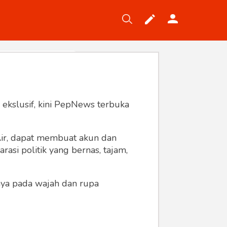
Tekno
Gaya
Wisata
Wanita
 ekslusif, kini PepNews terbuka
 Air, dapat membuat akun dan
asi politik yang bernas, tajam,
anya pada wajah dan rupa