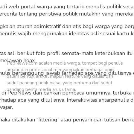
 web portal warga yang tertarik menulis politik secar
Buat Akun Baru
cerita tentang peristiwa politik mutakhir yang mereka a
gkaian aturan adimistratif dan etis bagi warga yang b
penulis wajib menggunakan identitas asli sesuai kartu
 asli berikut foto profil semata-mata keterbukaan itu s
 melawan hoax.
PepNews.com adalah media warga, tempat bagi penulis
amatir dan profesional menyampaikan berbagai opini
 penulis bertanggung jawab terhadap apa yang ditulisny
dalam bentuk artikel mapun feature yang ditulis dari
sudut pandang tidak biasa, yang berbeda dari sudut
pandang berita media arus utama.
ng di PepNews dan bahkan pembaca umumnya, terbuka
dap apa yang ditulisnya. Interaktivitas antarpenulis
wajar.
 maka dilakukan “filtering” atau penyaringan tulisan ber
o dan grafis sebelum ditayangkan.