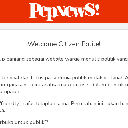
ternasional
Bisnis
Humaniora
Sketsa
Welcome Citizen Polite!
Hey, Welcome back.
up panjang sebagai website warga menulis politik yang
ki minat dan fokus pada dunia politik mutakhir Tanah
 gagasan, opini, analisa maupun riset dalam bentuk nar
ampaian.
“friendly”, nafas tetaplah sama. Perubahan ini bukan h
Lupa Sandi
Ingat saya
ya.
rbuka untuk publik”?