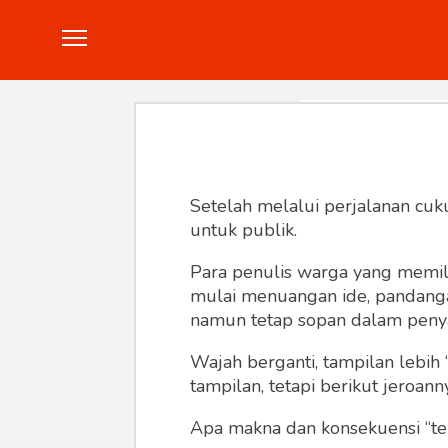
Politik
Konstitusi
Hankam
In
Setelah melalui perjalanan cuk
untuk publik.
Para penulis warga yang memili
mulai menuangan ide, pandangan,
namun tetap sopan dalam peny
Wajah berganti, tampilan lebih 
tampilan, tetapi berikut jeroann
Apa makna dan konsekuensi “te