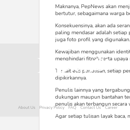
Maknanya, PepNews akan menjadi
bertutur, sebagaimana warga ber
Konsekuensinya, akan ada seran
paling mendasar adalah setiap 
juga foto profil yang digunakan.
Kewajiban menggunakan identitas
menghindari fitnah serta upaya
Terkait etis penulisan, setiap
dipikirkannya.
Penulis lainnya yang tergabu
dukungan maupun bantahan terha
penulis akan terbangun secara 
About Us
Privacy Policy
FAQ
Contact Us
Career
Agar setiap tulisan layak baca,
menyertainya seperti foto, vide