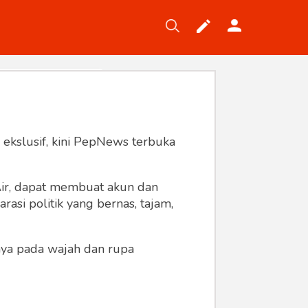
Tekno
Gaya
Wisata
Wanita
 ekslusif, kini PepNews terbuka
 Air, dapat membuat akun dan
asi politik yang bernas, tajam,
anya pada wajah dan rupa