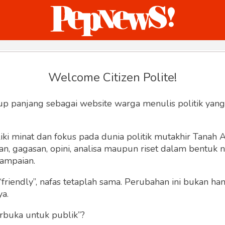
ternasional
Bisnis
Humaniora
Sketsa
Welcome Citizen Polite!
Hey, Welcome back.
up panjang sebagai website warga menulis politik yang
ki minat dan fokus pada dunia politik mutakhir Tanah
 gagasan, opini, analisa maupun riset dalam bentuk nar
ampaian.
“friendly”, nafas tetaplah sama. Perubahan ini bukan h
Lupa Sandi
Ingat saya
ya.
rbuka untuk publik”?