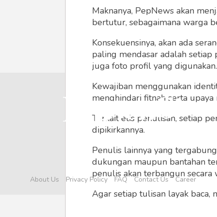
Maknanya, PepNews akan menjadi
bertutur, sebagaimana warga ber
Konsekuensinya, akan ada seran
paling mendasar adalah setiap 
juga foto profil yang digunakan.
Kewajiban menggunakan identitas
menghindari fitnah serta upaya
Terkait etis penulisan, setiap
dipikirkannya.
Penulis lainnya yang tergabu
dukungan maupun bantahan terha
penulis akan terbangun secara 
About Us
Privacy Policy
FAQ
Contact Us
Career
Agar setiap tulisan layak baca,
menyertainya seperti foto, vide