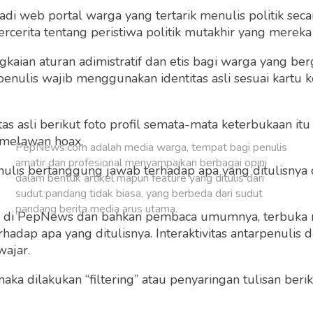
 web portal warga yang tertarik menulis politik secar
Buat Akun Baru
cerita tentang peristiwa politik mutakhir yang mereka a
gkaian aturan adimistratif dan etis bagi warga yang b
penulis wajib menggunakan identitas asli sesuai kartu
 asli berikut foto profil semata-mata keterbukaan itu s
 melawan hoax.
PepNews.com adalah media warga, tempat bagi penulis
amatir dan profesional menyampaikan berbagai opini
 penulis bertanggung jawab terhadap apa yang ditulisny
dalam bentuk artikel mapun feature yang ditulis dari
sudut pandang tidak biasa, yang berbeda dari sudut
pandang berita media arus utama.
ng di PepNews dan bahkan pembaca umumnya, terbuka
dap apa yang ditulisnya. Interaktivitas antarpenulis
wajar.
 maka dilakukan “filtering” atau penyaringan tulisan ber
o dan grafis sebelum ditayangkan.