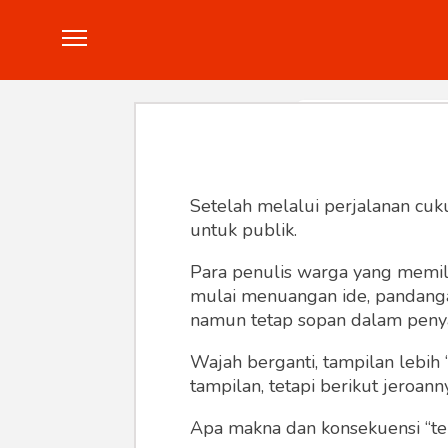
Politik
Konstitusi
Hankam
In
Setelah melalui perjalanan cuk
untuk publik.
Para penulis warga yang memili
mulai menuangan ide, pandangan,
namun tetap sopan dalam peny
Wajah berganti, tampilan lebih 
tampilan, tetapi berikut jeroann
Apa makna dan konsekuensi “te