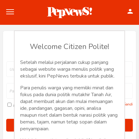
Hey, Welcome back.
Welcome Citizen Polite!
Setelah melalui perjalanan cukup panjang
Politik
sebagai website warga menulis politik yang
ekslusif, kini PepNews terbuka untuk publik.
Konstitusi
Para penulis warga yang memiliki minat dan
fokus pada dunia politik mutakhir Tanah Air,
Hankam
dapat membuat akun dan mulai menuangan
Lupa Sandi
Ingat saya
ide, pandangan, gagasan, opini, analisa
Internasional
maupun riset dalam bentuk narasi politik yang
bernas, tajam, namun tetap sopan dalam
Bisnis
penyampaian.