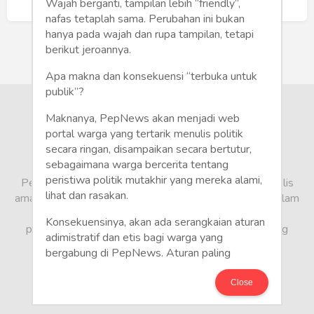
Humaniora
Buat Akun Baru
Wajah berganti, tampilan lebih “friendly”,
nafas tetaplah sama. Perubahan ini bukan
Sketsa
hanya pada wajah dan rupa tampilan, tetapi
berikut jeroannya.
Tekno
Apa makna dan konsekuensi “terbuka untuk
publik”?
Gaya
Maknanya, PepNews akan menjadi web
Wisata
portal warga yang tertarik menulis politik
secara ringan, disampaikan secara bertutur,
sebagaimana warga bercerita tentang
Wanita
peristiwa politik mutakhir yang mereka alami,
PepNews.com adalah media warga, tempat bagi penulis
lihat dan rasakan.
amatir dan profesional menyampaikan berbagai opini dalam
bentuk artikel mapun feature yang ditulis dari sudut
Konsekuensinya, akan ada serangkaian aturan
pandang tidak biasa, yang berbeda dari sudut pandang
adimistratif dan etis bagi warga yang
berita media arus utama.
bergabung di PepNews. Aturan paling
mendasar adalah setiap penulis wajib
menggunakan identitas asli sesuai kartu
Close
keterangan penduduk. Demikian juga foto