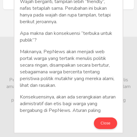
Humaniora
Buat Akun Baru
Wajah berganti, tampilan lebih “friendly”,
nafas tetaplah sama. Perubahan ini bukan
Sketsa
hanya pada wajah dan rupa tampilan, tetapi
berikut jeroannya.
Tekno
Apa makna dan konsekuensi “terbuka untuk
publik”?
Gaya
Maknanya, PepNews akan menjadi web
Wisata
portal warga yang tertarik menulis politik
secara ringan, disampaikan secara bertutur,
sebagaimana warga bercerita tentang
Wanita
peristiwa politik mutakhir yang mereka alami,
PepNews.com adalah media warga, tempat bagi penulis
lihat dan rasakan.
amatir dan profesional menyampaikan berbagai opini dalam
bentuk artikel mapun feature yang ditulis dari sudut
Konsekuensinya, akan ada serangkaian aturan
pandang tidak biasa, yang berbeda dari sudut pandang
adimistratif dan etis bagi warga yang
berita media arus utama.
bergabung di PepNews. Aturan paling
mendasar adalah setiap penulis wajib
menggunakan identitas asli sesuai kartu
Close
keterangan penduduk. Demikian juga foto