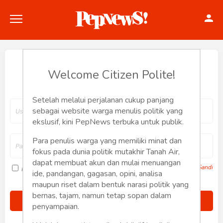
Hey, Welcome back.
Welcome Citizen Polite!
Setelah melalui perjalanan cukup panjang
Politik
sebagai website warga menulis politik yang
ekslusif, kini PepNews terbuka untuk publik.
Konstitusi
Para penulis warga yang memiliki minat dan
fokus pada dunia politik mutakhir Tanah Air,
Hankam
dapat membuat akun dan mulai menuangan
Lupa Sandi
Ingat saya
ide, pandangan, gagasan, opini, analisa
Internasional
maupun riset dalam bentuk narasi politik yang
bernas, tajam, namun tetap sopan dalam
Bisnis
penyampaian.