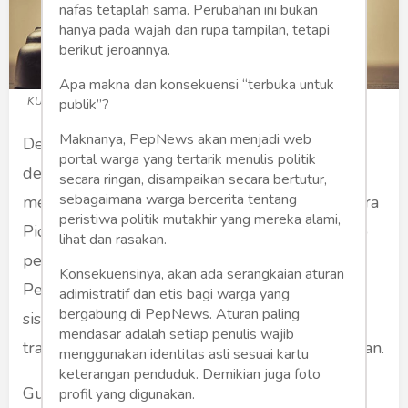
nafas tetaplah sama. Perubahan ini bukan
hanya pada wajah dan rupa tampilan, tetapi
berikut jeroannya.
Apa makna dan konsekuensi “terbuka untuk
KUHAP
publik”?
Maknanya, PepNews akan menjadi web
Dewan Perwakilan Rakyat (DPR) bersama
portal warga yang tertarik menulis politik
dengan Pemerintah berkomitmen untuk
secara ringan, disampaikan secara bertutur,
sebagaimana warga bercerita tentang
menyusun Kitab Undang-Undang Hukum Acara
peristiwa politik mutakhir yang mereka alami,
Pidana (KUHAP) agar lebih responsif terhadap
lihat dan rasakan.
perkembangan sosial dan budaya masyarakat.
Konsekuensinya, akan ada serangkaian aturan
Pembaruan ini bertujuan untuk menciptakan
adimistratif dan etis bagi warga yang
bergabung di PepNews. Aturan paling
sistem peradilan pidana yang lebih adil,
mendasar adalah setiap penulis wajib
transparan, dan sesuai dengan kebutuhan zaman.
menggunakan identitas asli sesuai kartu
keterangan penduduk. Demikian juga foto
Guru Besar Fakultas Hukum Universitas
profil yang digunakan.