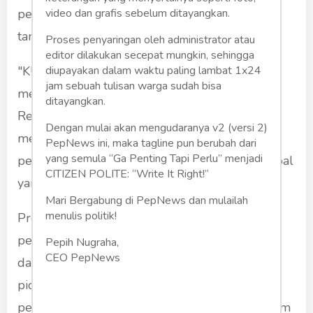
perkembangan zaman, sosial budaya dan
video dan grafis sebelum ditayangkan.
tantangan global yang kian kompleks.
Proses penyaringan oleh administrator atau
editor dilakukan secepat mungkin, sehingga
"KUHAP yang sedang dirancang ini harus
diupayakan dalam waktu paling lambat 1x24
jam sebuah tulisan warga sudah bisa
menjadi jawaban atas kebutuhan zaman.
ditayangkan.
Reformasi hukum acara pidana wajib
Dengan mulai akan mengudaranya v2 (versi 2)
mempertimbangkan dinamika sosial,
PepNews ini, maka tagline pun berubah dari
yang semula “Ga Penting Tapi Perlu” menjadi
perkembangan teknologi, serta tantangan global
CITIZEN POLITE: “Write It Right!”
yang terus berubah," ungkapnya.
Mari Bergabung di PepNews dan mulailah
menulis politik!
Prof Nyoman juga menyoroti pentingnya
pemahaman dan pembagian peran yang jelas
Pepih Nugraha,
CEO PepNews
dalam setiap tahapan penanganan perkara
pidana, terutama terkait peran penyidik dan
penyelidik. Hal ini bertujuan agar proses hukum