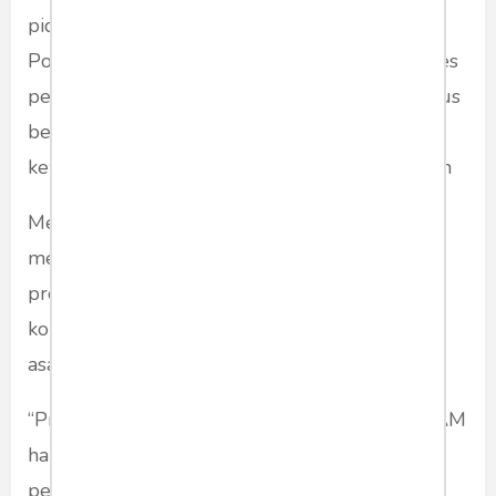
pidana: dari penyelidikan dan penyidikan oleh
Polri, penuntutan oleh Kejaksaan, hingga proses
pengadilan oleh lembaga yudisial. Semua harus
berjalan sesuai dengan peran dan batas
kewenangannya masing-masing,” ujar Dr. Arfan
Menurutnya, era baru peradilan pidana
menuntut adanya sistem yang tidak hanya
progresif secara prosedural, tetapi juga
konsisten dalam menjamin perlindungan hak
asasi manusia.
“Prinsip-prinsip keadilan dan perlindungan HAM
hanya bisa diwujudkan bila fungsi-fungsi
peradilan tidak saling tumpang tindih.