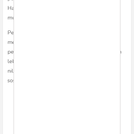
Harmonisasi antar lembaga adalah syarat
mutlak,” kata Dr. Arfan.
Pembaruan KUHAP ini diharapkan dapat
membawa perubahan positif bagi sistem
peradilan Indonesia, menjadikan proses hukum
lebih adil, transparan, dan mencerminkan nilai-
nilai Pancasila yang mengedepankan keadilan
sosial bagi seluruh rakyat Indonesia.
konstitusi
kuhap
hukum
Share article: