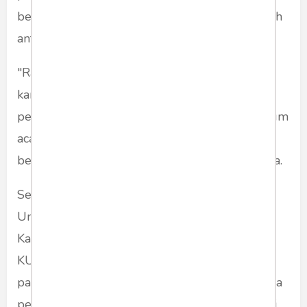
berjalan secara efektif dan tidak tumpang tindih
antar institusi.
"Rancangan KUHAP harus menjadi refleksi
karakter hukum kita. Pembaruan ini adalah
peluang emas untuk membangun sistem hukum
acara pidana yang modern, terintegrasi, dan
berakar pada nilai-nilai keadilan sosial," ujarnya.
Sementara itu, Dekan Fakultas Hukum
Universitas Islam Malang (UNISMA), Dr. Arfan
Kaimudin, S.H., M.H., mengatakan pembaruan
KUHAP tidak hanya menyangkut perubahan
pasal demi pasal, tetapi harus berorientasi pada
penguatan struktur kewenangan dan distribusi