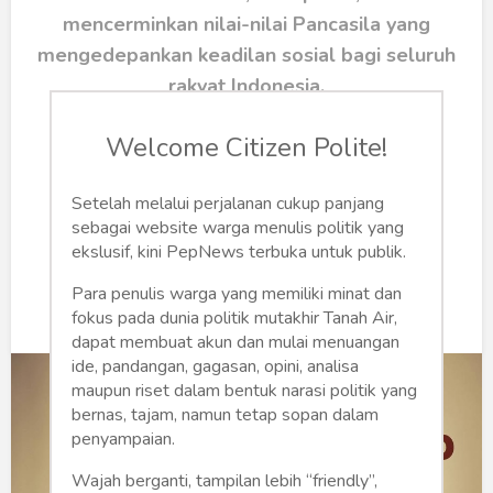
Humaniora
mencerminkan nilai-nilai Pancasila yang
Sketsa
mengedepankan keadilan sosial bagi seluruh
rakyat Indonesia.
Tekno
Welcome Citizen Polite!
Gaya
Johan
Setelah melalui perjalanan cukup panjang
Wisata
Kamis, 15 Mei 2025 | 22:54 WIB
sebagai website warga menulis politik yang
0
99
ekslusif, kini PepNews terbuka untuk publik.
Wanita
Para penulis warga yang memiliki minat dan
fokus pada dunia politik mutakhir Tanah Air,
dapat membuat akun dan mulai menuangan
ide, pandangan, gagasan, opini, analisa
maupun riset dalam bentuk narasi politik yang
bernas, tajam, namun tetap sopan dalam
penyampaian.
Wajah berganti, tampilan lebih “friendly”,