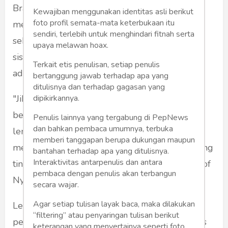
Brawijaya (UB) Prof Dr I Nyoman Nurjaya
Kewajiban menggunakan identitas asli berikut
foto profil semata-mata keterbukaan itu
mengatakan pentingnya pembaruan KUHAP
sendiri, terlebih untuk menghindari fitnah serta
sebagai langkah strategis untuk menciptakan
upaya melawan hoax.
sistem penegakan hukum yang bermartabat,
Terkait etis penulisan, setiap penulis
adil, dan berintegritas.
bertanggung jawab terhadap apa yang
ditulisnya dan terhadap gagasan yang
"Jika kita ingin penegakan hukum yang
dipikirkannya.
bermartabat dan berintegritas, maka semua
Penulis lainnya yang tergabung di PepNews
dan bahkan pembaca umumnya, terbuka
lembaga penegak hukum harus satu sistem,
memberi tanggapan berupa dukungan maupun
memiliki pedoman yang sama, serta menjunjung
bantahan terhadap apa yang ditulisnya.
Interaktivitas antarpenulis dan antara
tinggi keadilan dan hak asasi manusia," ujar Prof
pembaca dengan penulis akan terbangun
Nyoman
secara wajar.
Agar setiap tulisan layak baca, maka dilakukan
Lebih jauh Prof Nyoman menyatakan bahwa
“filtering” atau penyaringan tulisan berikut
penyusunan KUHAP harus mampu merespons
keterangan yang menyertainya seperti foto,